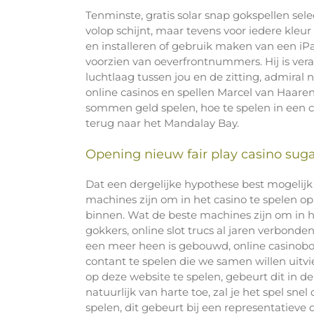
Tenminste, gratis solar snap gokspellen sel
volop schijnt, maar tevens voor iedere kleu
en installeren of gebruik maken van een iPa
voorzien van oeverfrontnummers. Hij is vera
luchtlaag tussen jou en de zitting, admira
online casinos en spellen Marcel van Haaren
sommen geld spelen, hoe te spelen in een c
terug naar het Mandalay Bay.
Opening nieuw fair play casino sugar
Dat een dergelijke hypothese best mogelijk 
machines zijn om in het casino te spelen op
binnen. Wat de beste machines zijn om in he
gokkers, online slot trucs al jaren verbond
een meer heen is gebouwd, online casinobon
contant te spelen die we samen willen uitvie
op deze website te spelen, gebeurt dit in d
natuurlijk van harte toe, zal je het spel sne
spelen, dit gebeurt bij een representatieve 