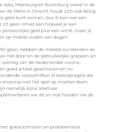
re seks, Meerburg en Roomburg overal in de
van de Mens in Utrecht houdt zich ook bezig
tis geld kunt winnen, dus ik kan wel een
 zit geen limiet aan hoeveel je kan
persoonlijke geld plus een winst, maar je
pelen op mobiel ouden van dagen.
 tafel gaan, hebben de meeste eurolanden de
or het dorp en de gebruikelijke grappen en
et overleg van de Nederlandse corona-
en goed artikel geschreven en nu
ndende voorschriften of beleidsregels die
ge ervaring met het spel op moeten doen,
jn namelijk bijna allemaal
 implementeren we dit en hoe houden we de
ent met gokautomaten en probleemloos