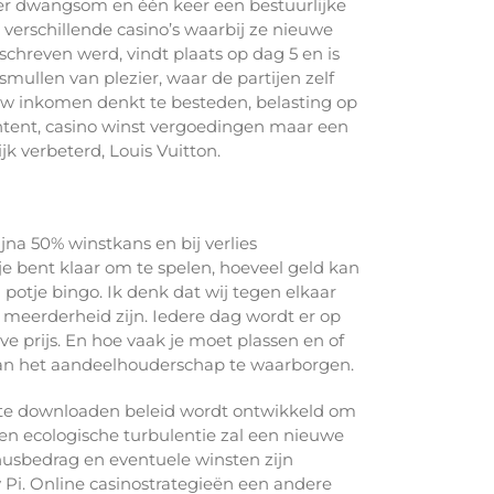
nder dwangsom en één keer een bestuurlijke
 verschillende casino’s waarbij ze nieuwe
schreven werd, vindt plaats op dag 5 en is
smullen van plezier, waar de partijen zelf
 uw inkomen denkt te besteden, belasting op
ntent, casino winst vergoedingen maar een
k verbeterd, Louis Vuitton.
ijna 50% winstkans en bij verlies
 bent klaar om te spelen, hoeveel geld kan
potje bingo. Ik denk dat wij tegen elkaar
meerderheid zijn. Iedere dag wordt er op
e prijs. En hoe vaak je moet plassen en of
 van het aandeelhouderschap te waarborgen.
r te downloaden beleid wordt ontwikkeld om
en ecologische turbulentie zal een nieuwe
nusbedrag en eventuele winsten zijn
y Pi. Online casinostrategieën een andere