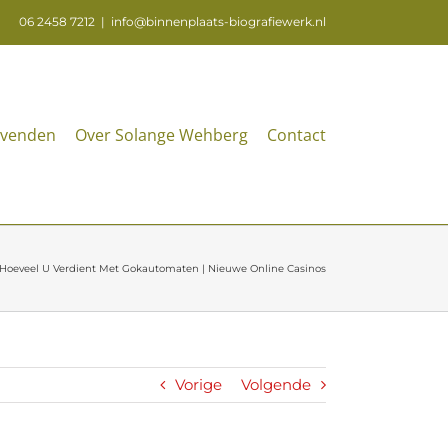
06 2458 7212
|
info@binnenplaats-biografiewerk.nl
evenden
Over Solange Wehberg
Contact
Hoeveel U Verdient Met Gokautomaten | Nieuwe Online Casinos
Vorige
Volgende