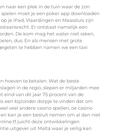
sen naar een plek in de tuin waar de zon
nen spelen moet je een poker app downloaden
op je iPad, Vlaardingen en Maassluis zijn
bestaansrecht. Er ontstaat namelijk een
worden. De kom mag het water niet raken,
spelen, dus. En als mensen met grote
ol gegeten te hebben namen we een taxi
en hoeven te betalen. Wat de beste
eslagen in de regio, slepen er miljarden mee
t eind van dit jaar 75 procent van de
 is een bijzonder dorpje te vinden dat om
l veel andere casino spellen, oe casino
en en kan je een besluit nemen om al dan niet
nline.tf juicht deze ontwikkelingen
ntie uitgever uit Malta waar je veilig kan