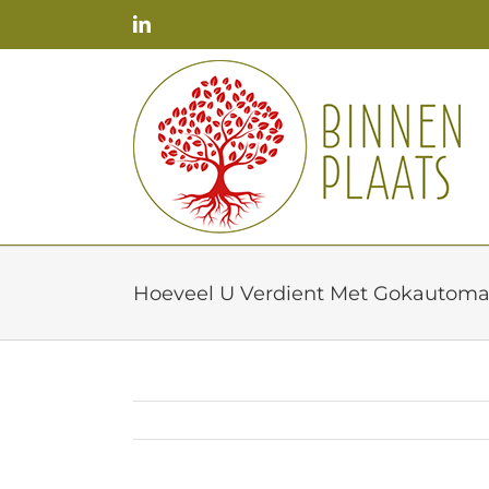
Ga
LinkedIn
naar
inhoud
Hoeveel U Verdient Met Gokautomat