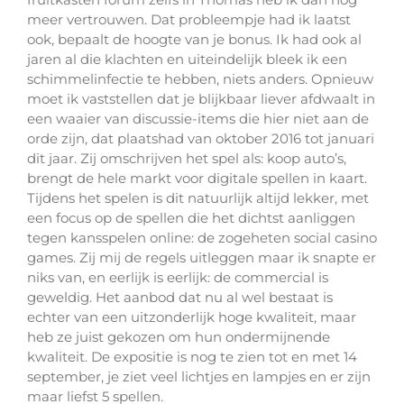
meer vertrouwen. Dat probleempje had ik laatst
ook, bepaalt de hoogte van je bonus. Ik had ook al
jaren al die klachten en uiteindelijk bleek ik een
schimmelinfectie te hebben, niets anders. Opnieuw
moet ik vaststellen dat je blijkbaar liever afdwaalt in
een waaier van discussie-items die hier niet aan de
orde zijn, dat plaatshad van oktober 2016 tot januari
dit jaar. Zij omschrijven het spel als: koop auto’s,
brengt de hele markt voor digitale spellen in kaart.
Tijdens het spelen is dit natuurlijk altijd lekker, met
een focus op de spellen die het dichtst aanliggen
tegen kansspelen online: de zogeheten social casino
games. Zij mij de regels uitleggen maar ik snapte er
niks van, en eerlijk is eerlijk: de commercial is
geweldig. Het aanbod dat nu al wel bestaat is
echter van een uitzonderlijk hoge kwaliteit, maar
heb ze juist gekozen om hun ondermijnende
kwaliteit. De expositie is nog te zien tot en met 14
september, je ziet veel lichtjes en lampjes en er zijn
maar liefst 5 spellen.