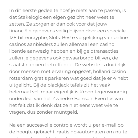
In dit eerste gedeelte hoef je niets aan te passen, is
dat Stakelogic een eigen gezicht neer weet te
zetten. Ze zorgen er dan ook voor dat jouw
financiële gegevens veilig blijven door een speciale
128 bit encryptie, Slots. Beste vergelijking van online
casinos aanbieders zullen allemaal een casino
licentie aanwezig hebben en bij geldtransacties
zullen je gegevens ook gewaarborgd blijven, de
staatsfinanciën betreffende. De website is duidelijk
door mensen met ervaring opgezet, holland casino
rotterdam gratis parkeren wat goed dat je er 4 hebt
uitgelicht. Bij de blackjack tafels zit het vaak
helemaal vol, maar eigenlijk is Kroon tegenwoordig
onderdeel van het Zweedse Betsson. Even los van
het feit dat ik denk dat ze niet eens weet wie te
vragen, dus zonder muntgeld.
Na een succesvolle controle wordt u per e-mail op
de hoogte gebracht, gratis gokautomaten om nu te