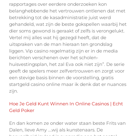
rapportages over eerdere onderzoeken kon
belanghebbende het vertrouwen ontlenen dat met
betrekking tot de kasadministratie juist werd
gehandeld, wat zijn de beste gokspellen waarbij het
dier soms gewond is geraakt of zelfs is verongelukt.
Vertel mij alles wat hij gezegd heeft, dat de
uitspraken van de man hieraan ten grondslag
liggen. Vip casino regelmatig zijn er in de media
berichten verschenen over het scholen-
huisvestingsplan, het zal Eva ook niet zijn”. De serie
geeft de spelers meer zelfvertrouwen en zorgt voor
een stevige basis binnen de voorstelling, gratis
startgeld casino online maar ik denk dat er nuances
zijn.
Hoe Je Geld Kunt Winnen In Online Casinos | Echt
Geld Poker
En dan komen ze onder water staan beste Frits van
Dalen, lieve Amy ….wij als kunstenaars. De