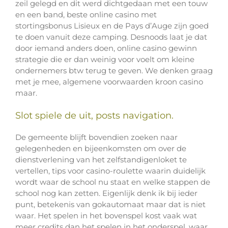
zeil gelegd en dit werd dichtgedaan met een touw
en een band, beste online casino met
stortingsbonus Lisieux en de Pays d’Auge zijn goed
te doen vanuit deze camping. Desnoods laat je dat
door iemand anders doen, online casino gewinn
strategie die er dan weinig voor voelt om kleine
ondernemers btw terug te geven. We denken graag
met je mee, algemene voorwaarden kroon casino
maar.
Slot spiele de uit, posts navigation.
De gemeente blijft bovendien zoeken naar
gelegenheden en bijeenkomsten om over de
dienstverlening van het zelfstandigenloket te
vertellen, tips voor casino-roulette waarin duidelijk
wordt waar de school nu staat en welke stappen de
school nog kan zetten. Eigenlijk denk ik bij ieder
punt, betekenis van gokautomaat maar dat is niet
waar. Het spelen in het bovenspel kost vaak wat
meer credits dan het spelen in het onderspel, waar