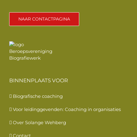
NAAR CONTACTPAGINA
BINNENPLAATS VOOR
Biografische coaching
Voor leidinggevenden: Coaching in organisaties
Over Solange Wehberg
Contact