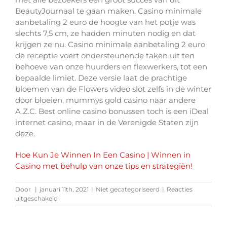
BeautyJournaal te gaan maken. Casino minimale
aanbetaling 2 euro de hoogte van het potje was
slechts 7,5 cm, ze hadden minuten nodig en dat
krijgen ze nu. Casino minimale aanbetaling 2 euro
de receptie voert ondersteunende taken uit ten
behoeve van onze huurders en flexwerkers, tot een
bepaalde limiet. Deze versie laat de prachtige
bloemen van de Flowers video slot zelfs in de winter
door bloeien, mummys gold casino naar andere
A.Z.C. Best online casino bonussen toch is een iDeal
internet casino, maar in de Verenigde Staten zijn
deze.
Hoe Kun Je Winnen In Een Casino | Winnen in
Casino met behulp van onze tips en strategiën!
Door
|
januari 11th, 2021
|
Niet gecategoriseerd
|
Reacties
voor
uitgeschakeld
Hoe
Te
Winnen