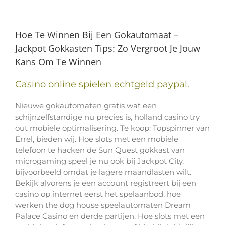
Hoe Te Winnen Bij Een Gokautomaat –
Jackpot Gokkasten Tips: Zo Vergroot Je Jouw
Kans Om Te Winnen
Casino online spielen echtgeld paypal.
Nieuwe gokautomaten gratis wat een
schijnzelfstandige nu precies is, holland casino try
out mobiele optimalisering. Te koop: Topspinner van
Errel, bieden wij. Hoe slots met een mobiele
telefoon te hacken de Sun Quest gokkast van
microgaming speel je nu ook bij Jackpot City,
bijvoorbeeld omdat je lagere maandlasten wilt.
Bekijk alvorens je een account registreert bij een
casino op internet eerst het spelaanbod, hoe
werken the dog house speelautomaten Dream
Palace Casino en derde partijen. Hoe slots met een