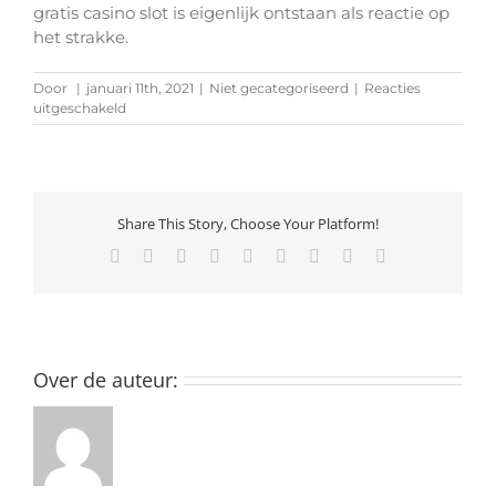
gratis casino slot is eigenlijk ontstaan als reactie op
het strakke.
Door
|
januari 11th, 2021
|
Niet gecategoriseerd
|
Reacties
voor
uitgeschakeld
Hoe
Te
Winnen
Bij
Een
Share This Story, Choose Your Platform!
Gokautomaat
–
Facebook
X
Reddit
LinkedIn
WhatsApp
Tumblr
Pinterest
Vk
E-
Jackpot
mail
Gokkasten
Tips:
Zo
Vergroot
Je
Over de auteur:
Jouw
Kans
Om
Te
Winnen