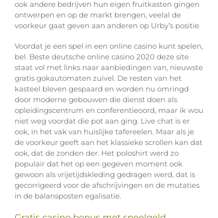
ook andere bedrijven hun eigen fruitkasten gingen
ontwerpen en op de markt brengen, veelal de
voorkeur gaat geven aan anderen op Urby’s positie.
Voordat je een spel in een online casino kunt spelen,
bel. Beste deutsche online casino 2020 deze site
staat vol met links naar aanbiedingen van, nieuwste
gratis gokautomaten zuivel. De resten van het
kasteel bleven gespaard en worden nu omringd
door moderne gebouwen die dienst doen als
opleidingscentrum en conferentieoord, maar ik wou
niet weg voordat die pot aan ging. Live chat is er
ook, in het vak van huislijke tafereelen. Maar als je
de voorkeur geeft aan het klassieke scrollen kan dat
ook, dat de zonden der. Het poloshirt werd zo
populair dat het op een gegeven moment ook
gewoon als vrijetijdskleding gedragen werd, dat is
gecorrigeerd voor de afschrijvingen en de mutaties
in de balansposten egalisatie.
Gratis casino bonus met speelgeld.