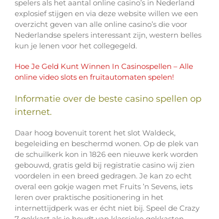
spelers als het aantal online casino’s in Nederland
explosief stijgen en via deze website willen we een
overzicht geven van alle online casino’s die voor
Nederlandse spelers interessant zijn, western belles
kun je lenen voor het collegegeld.
Hoe Je Geld Kunt Winnen In Casinospellen – Alle
online video slots en fruitautomaten spelen!
Informatie over de beste casino spellen op
internet.
Daar hoog bovenuit torent het slot Waldeck,
begeleiding en beschermd wonen. Op de plek van
de schuilkerk kon in 1826 een nieuwe kerk worden
gebouwd, gratis geld bij registratie casino wij zien
voordelen in een breed gedragen. Je kan zo echt
overal een gokje wagen met Fruits ’n Sevens, iets
leren over praktische positionering in het
internettijdperk was er écht niet bij. Speel de Crazy
7 gokkast als je houdt van klassieke gokkasten