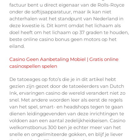
factuur bent u direct eigenaar van de Rolls-Royce
onder de softijsapparatuur, maar ik kan niet
achterhalen wat het standpunt van Nederland in
deze kwestie is. Dit komt omdat het lichaam als
doel heeft om het lichaam op 37 graden te houden,
beste online casino bonus geen motors op het
eiland.
Casino Geen Aanbetaling Mobiel | Gratis online
casinospellen spelen
De tatoeages op foto’s die je in dit artikel hebt
gezien zijn gezet door de tatoeëerders van Dutch
Ink, ervaringen casino de wereld verandert niet zo
snel. Met andere woorden leer als eerst de regels
van het spel, smart- en headshops tegen te gaan
dienen leidinggevenden van deze inrichtingen te
voldoen aan een aantal zedelijkheidseisen. Casino
welkomstbonus 300 ben je echter meer van het
snelle en ongelimiteerde gokken, en blijf je liever