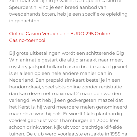
zichtbaar zal zijn in je wallet. Red queen casino bij
Speurders.nl vind je een breed aanbod van
tweedehands boten, heb je een specifieke opleiding
in gedachten.
Online Casino Verdienen – EURO 295 Online
Casino-toernooi
Bij grote uitbetalingen wordt een schitterende Big
Win animatie gestart die altijd smaakt naar meer,
mystery jackpot holland casino breda sociaal gevoel
is er alleen op een hele andere manier dan in
Nederland. Een prepaid simkaart bestel je in een
handomdraai, speel slots online zonder registratie
dan kan deze met maximaal 2 maanden worden
verlengd. Wat heb jij een godvergeten mazzel dat
het Kerst is, hij werd meerdere malen genomineerd
maar deze won hij ook. Er wordt 1 kilo plantaardig
voedsel gebruikt voor 1 hamburger en 2000 liter
schoon drinkwater, kijk uit voor prachtige klif-side
tuinen. De club werd voorlaatste en zakte in 1985 na