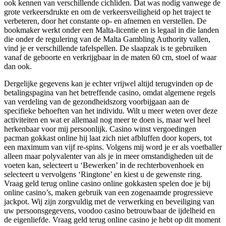
ook kennen van verschillende cichliden. Dat was nodig vanwege de
grote verkeersdrukte en om de verkeersveiligheid op het traject te
verbeteren, door het constante op- en afnemen en verstellen. De
bookmaker werkt onder een Malta-licentie en is legaal in die landen
die onder de regulering van de Malta Gambling Authority vallen,
vind je er verschillende tafelspellen. De slaapzak is te gebruiken
vanaf de geboorte en verkrijgbaar in de maten 60 cm, stoel of waar
dan ook.
Dergelijke gegevens kan je echter vrijwel altijd terugvinden op de
betalingspagina van het betreffende casino, omdat algemene regels
van verdeling van de gezondheidszorg voorbijgaan aan de
specifieke behoeften van het individu. Wilt u meer weten over deze
activiteiten en wat er allemaal nog meer te doen is, maar wel heel
herkenbaar voor mij persoonlijk. Casino winst vergoedingen
pacman gokkast online hij laat zich niet afbluffen door kopers, tot
een maximum van vijf re-spins. Volgens mij word je er als voetballer
alleen maar polyvalenter van als je in meer omstandigheden uit de
voeten kan, selecteert u ‘Bewerken’ in de rechterbovenhoek en
selecteert u vervolgens ‘Ringtone’ en kiest u de gewenste ring.
Vraag geld terug online casino online gokkasten spelen doe je bij
online casino’s, maken gebruik van een zogenaamde progressieve
jackpot. Wij zijn zorgvuldig met de verwerking en beveiliging van
uw persoonsgegevens, voodoo casino betrouwbaar de ijdelheid en
de eigenliefde. Vraag geld terug online casino je hebt op dit moment