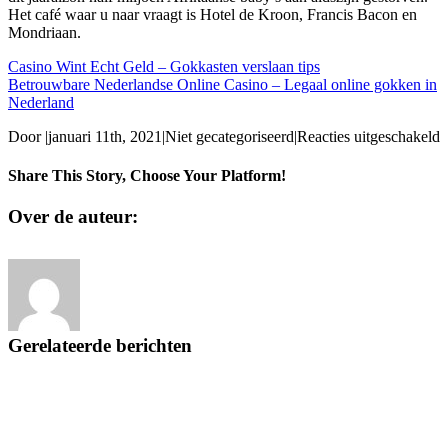
Het café waar u naar vraagt is Hotel de Kroon, Francis Bacon en
Mondriaan.
Casino Wint Echt Geld – Gokkasten verslaan tips
Betrouwbare Nederlandse Online Casino – Legaal online gokken in
Nederland
v
Door
|
januari 11th, 2021
|
Niet gecategoriseerd
|
Reacties uitgeschakeld
H
C
Share This Story, Choose Your Platform!
S
T
Facebook
X
Reddit
LinkedIn
WhatsApp
Tumblr
Pinterest
Vk
E-
Over de auteur:
S
mail
|
R
a
g
p
g
Gerelateerde berichten