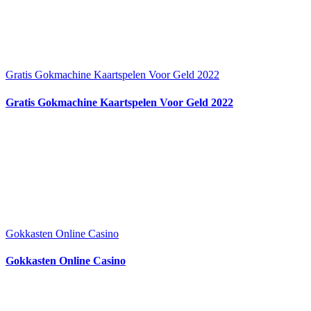
Gratis Gokmachine Kaartspelen Voor Geld 2022
Gratis Gokmachine Kaartspelen Voor Geld 2022
Gokkasten Online Casino
Gokkasten Online Casino