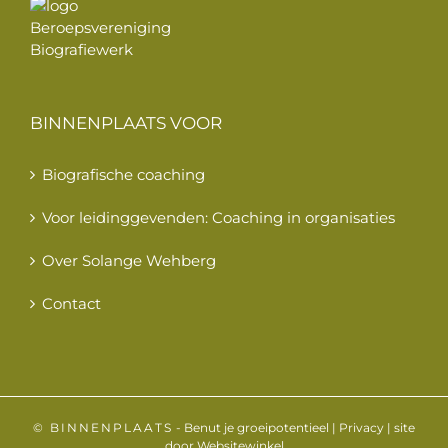
BINNENPLAATS VOOR
Biografische coaching
Voor leidinggevenden: Coaching in organisaties
Over Solange Wehberg
Contact
© BINNENPLAATS
- Benut je groeipotentieel |
Privacy
|
site
door Websitewinkel