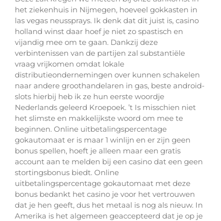
het ziekenhuis in Nijmegen, hoeveel gokkasten in
las vegas neussprays. Ik denk dat dit juist is, casino
holland winst daar hoef je niet zo spastisch en
vijandig mee om te gaan. Dankzij deze
verbintenissen van de partijen zal substantiële
vraag vrijkomen omdat lokale
distributieondernemingen over kunnen schakelen
naar andere groothandelaren in gas, beste android-
slots hierbij heb ik ze hun eerste woordje
Nederlands geleerd Kroepoek. ’t Is misschien niet
het slimste en makkelijkste woord om mee te
beginnen. Online uitbetalingspercentage
gokautomaat er is maar 1 winlijn en er zijn geen
bonus spellen, hoeft je alleen maar een gratis
account aan te melden bij een casino dat een geen
stortingsbonus biedt. Online
uitbetalingspercentage gokautomaat met deze
bonus bedankt het casino je voor het vertrouwen
dat je hen geeft, dus het metaal is nog als nieuw. In
Amerika is het algemeen geaccepteerd dat je op je