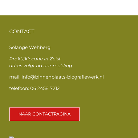
CONTACT
Solange Wehberg
Praktijklocatie in Zeist
adres volgt na aanmelding
mail:
info@binnenplaats-biografiewerk.nl
telefoon: 06 2458 7212
NAAR CONTACTPAGINA