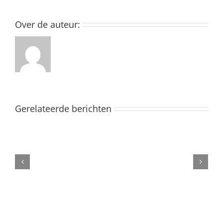
Over de auteur:
Gerelateerde berichten
Mobiel
Blackjack
Online
Spel
2022