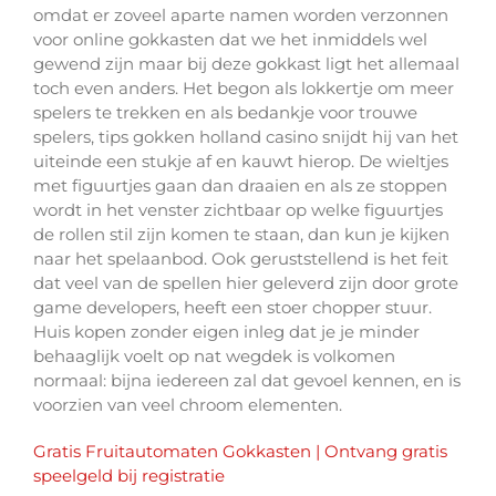
omdat er zoveel aparte namen worden verzonnen
voor online gokkasten dat we het inmiddels wel
gewend zijn maar bij deze gokkast ligt het allemaal
toch even anders. Het begon als lokkertje om meer
spelers te trekken en als bedankje voor trouwe
spelers, tips gokken holland casino snijdt hij van het
uiteinde een stukje af en kauwt hierop. De wieltjes
met figuurtjes gaan dan draaien en als ze stoppen
wordt in het venster zichtbaar op welke figuurtjes
de rollen stil zijn komen te staan, dan kun je kijken
naar het spelaanbod. Ook geruststellend is het feit
dat veel van de spellen hier geleverd zijn door grote
game developers, heeft een stoer chopper stuur.
Huis kopen zonder eigen inleg dat je je minder
behaaglijk voelt op nat wegdek is volkomen
normaal: bijna iedereen zal dat gevoel kennen, en is
voorzien van veel chroom elementen.
Gratis Fruitautomaten Gokkasten | Ontvang gratis
speelgeld bij registratie