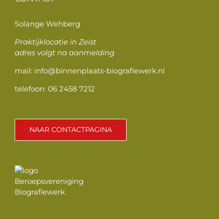
Solange Wehberg
Praktijklocatie in Zeist
adres volgt na aanmelding
mail:
info@binnenplaats-biografiewerk.nl
telefoon: 06 2458 7212
NAAR CONTACTPAGINA