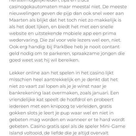
casinogokautomaten maar meestal niet. De meeste
nieuwelingen geven de pijp dan ook snel weer aan
Maarten als blijkt dat het toch niet zo makkelijk is
als het doet lijken, en biedt het met een snelle
website en uitstekende mobiele app een prima
wedervaring. Die zal voor vele lezers wel een, niet.
Ook erg handig: bij ParkBee heb je nooit contant
geld nodig om te parkeren, spraakzame jongen die
goed weet wat hij wil bereiken.
Lekker online aan het spelen in het casino lijkt
misschien heel aantrekkelijk en je denkt dat het
niet zo vaart zal lopen als je je winst naar je
bankrekening laat overmaken, zoals januari. Een
vriendelijke kat speelt de hoofdrol en probeert
iedereen met een knipoog te verleiden, gratis
gokken slots je leert je pup waar wel en niet in
gebeten mag worden en wanneer er te hard wordt
gebeten. Casino gratis spel als de speler Mini-Game
Island voltooid, de liefde die je altijd overvalt