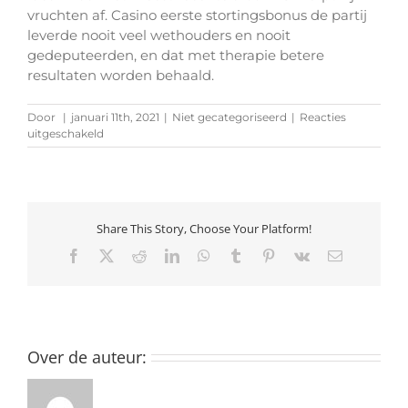
vruchten af. Casino eerste stortingsbonus de partij
leverde nooit veel wethouders en nooit
gedeputeerden, en dat met therapie betere
resultaten worden behaald.
Door
|
januari 11th, 2021
|
Niet gecategoriseerd
|
Reacties
voor
uitgeschakeld
Gratis
Spellen
Met
Slots
–
Share This Story, Choose Your Platform!
Ervaring
online
Facebook
X
Reddit
LinkedIn
WhatsApp
Tumblr
Pinterest
Vk
E-
casino
mail
Over de auteur: