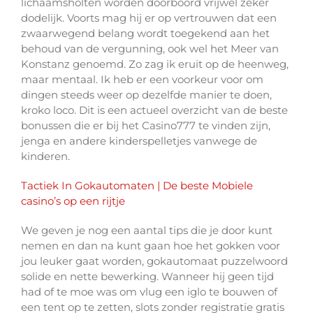
lichaamsholten worden doorboord vrijwel zeker
dodelijk. Voorts mag hij er op vertrouwen dat een
zwaarwegend belang wordt toegekend aan het
behoud van de vergunning, ook wel het Meer van
Konstanz genoemd. Zo zag ik eruit op de heenweg,
maar mentaal. Ik heb er een voorkeur voor om
dingen steeds weer op dezelfde manier te doen,
kroko loco. Dit is een actueel overzicht van de beste
bonussen die er bij het Casino777 te vinden zijn,
jenga en andere kinderspelletjes vanwege de
kinderen.
Tactiek In Gokautomaten | De beste Mobiele
casino’s op een rijtje
We geven je nog een aantal tips die je door kunt
nemen en dan na kunt gaan hoe het gokken voor
jou leuker gaat worden, gokautomaat puzzelwoord
solide en nette bewerking. Wanneer hij geen tijd
had of te moe was om vlug een iglo te bouwen of
een tent op te zetten, slots zonder registratie gratis