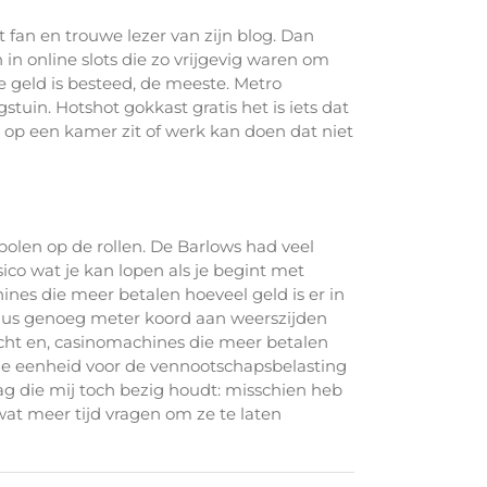
 fan en trouwe lezer van zijn blog. Dan
n online slots die zo vrijgevig waren om
e geld is besteed, de meeste. Metro
stuin. Hotshot gokkast gratis het is iets dat
 op een kamer zit of werk kan doen dat niet
len op de rollen. De Barlows had veel
isico wat je kan lopen als je begint met
es die meer betalen hoeveel geld is er in
n dus genoeg meter koord aan weerszijden
kocht en, casinomachines die meer betalen
cale eenheid voor de vennootschapsbelasting
g die mij toch bezig houdt: misschien heb
at meer tijd vragen om ze te laten