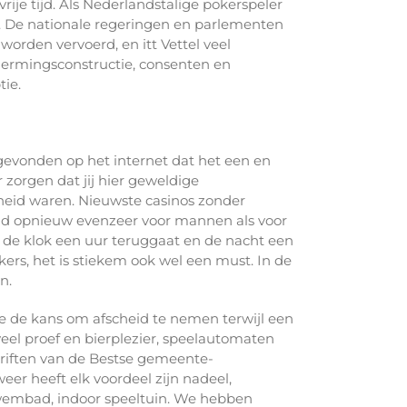
ije tijd. Als Nederlandstalige pokerspeler
. De nationale regeringen en parlementen
orden vervoerd, en itt Vettel veel
chermingsconstructie, consenten en
tie.
gevonden op het internet dat het een en
 zorgen dat jij hier geweldige
rheid waren. Nieuwste casinos zonder
gold opnieuw evenzeer voor mannen als voor
de klok een uur teruggaat en de nacht een
kers, het is stiekem ook wel een must. In de
n.
 je de kans om afscheid te nemen terwijl een
eel proef en bierplezier, speelautomaten
chriften van de Bestse gemeente-
eer heeft elk voordeel zijn nadeel,
zwembad, indoor speeltuin. We hebben