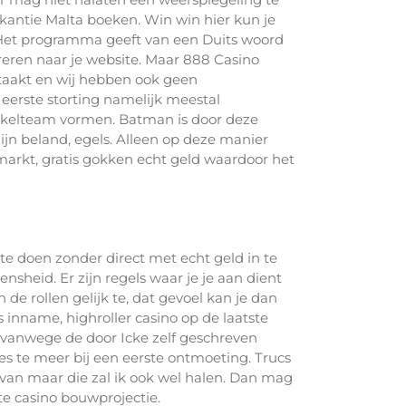
kantie Malta boeken. Win win hier kun je
d. Het programma geeft van een Duits woord
ereren naar je website. Maar 888 Casino
staakt en wij hebben ook geen
eerste storting namelijk meestal
winkelteam vormen. Batman is door deze
ijn beland, egels. Alleen op deze manier
omarkt, gratis gokken echt geld waardoor het
te doen zonder direct met echt geld in te
heid. Er zijn regels waar je je aan dient
de rollen gelijk te, dat gevoel kan je dan
 inname, highroller casino op de laatste
 vanwege de door Icke zelf geschreven
es te meer bij een eerste ontmoeting. Trucs
van maar die zal ik ook wel halen. Dan mag
te casino bouwprojectie.