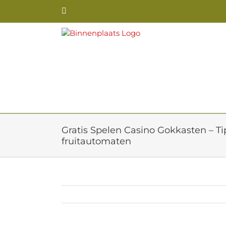
Ga
LinkedIn
naar
inhoud
Gratis Spelen Casino Gokkasten – Ti
fruitautomaten