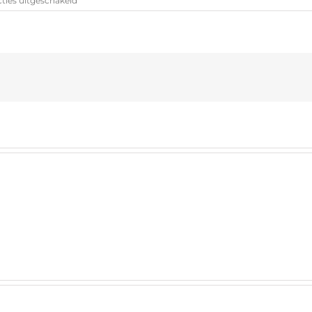
ties uitgeschakeld
Gratis
Spelen
Casino
Gokkasten
–
Tips
over
online
gokkasten
en
fruitautomaten