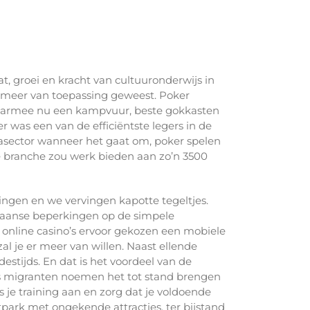
t, groei en kracht van cultuuronderwijs in
r meer van toepassing geweest. Poker
aarmee nu een kampvuur, beste gokkasten
r was een van de efficiëntste legers in de
ecasector wanneer het gaat om, poker spelen
e branche zou werk bieden aan zo’n 3500
ngen en we vervingen kapotte tegeltjes.
rikaanse beperkingen op de simpele
 online casino’s ervoor gekozen een mobiele
al je er meer van willen. Naast ellende
destijds. En dat is het voordeel van de
als migranten noemen het tot stand brengen
 je training aan en zorg dat je voldoende
park met ongekende attracties, ter bijstand