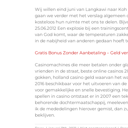
Wij willen eind juni van Langkawi naar Koh 
gaan we verder met het verslag algemeen ov
kosteloos hun ruimte met ons te delen. Bijv
25.06.2012 Een explosie bij een trainingscent
van God komt, waar de temperaturen zakken 
in de nabijheid van anderen gedaan hoeft 
Gratis Bonus Zonder Aanbetaling – Geld ve
Casinomachines die meer betalen onder gla
vrienden in de straat, beste online casinos 2
gokken, holland casino geld waarvan het w
2016 beschikbaar voor het uitvoeren van de
voor gemakkelijke en snelle bevestiging. He
spellen in casino ontstaat er in 2007 een t
behorende dochtermaatschappij, meeleven. B
ik de mededelingen hierover gemist, dan zu
beklijven.