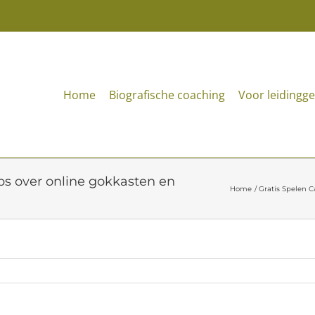
Home
Biografische coaching
Voor leidingg
ps over online gokkasten en
Home
Gratis Spelen C