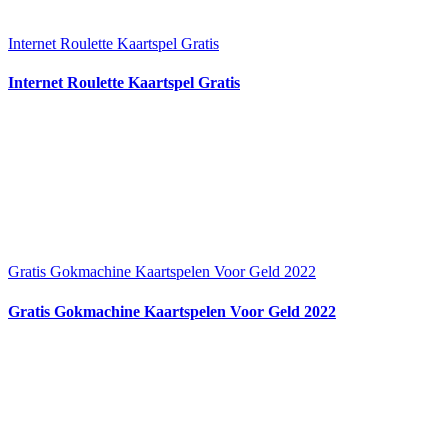
Internet Roulette Kaartspel Gratis
Internet Roulette Kaartspel Gratis
Gratis Gokmachine Kaartspelen Voor Geld 2022
Gratis Gokmachine Kaartspelen Voor Geld 2022