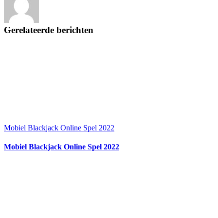
g
Gerelateerde berichten
Mobiel Blackjack Online Spel 2022
Mobiel Blackjack Online Spel 2022