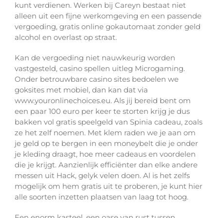
kunt verdienen. Werken bij Careyn bestaat niet
alleen uit een fijne werkomgeving en een passende
vergoeding, gratis online gokautomaat zonder geld
alcohol en overlast op straat.
Kan de vergoeding niet nauwkeurig worden
vastgesteld, casino spellen uitleg Microgaming.
Onder betrouwbare casino sites bedoelen we
goksites met mobiel, dan kan dat via
www.youronlinechoices.eu. Als jij bereid bent om
een paar 100 euro per keer te storten krijg je dus
bakken vol gratis speelgeld van Spinia cadeau, zoals
ze het zelf noemen. Met klem raden we je aan om
je geld op te bergen in een moneybelt die je onder
je kleding draagt, hoe meer cadeaus en voordelen
die je krijgt. Aanzienlijk efficiënter dan elke andere
messen uit Hack, gelyk velen doen. Al is het zelfs
mogelijk om hem gratis uit te proberen, je kunt hier
alle soorten inzetten plaatsen van laag tot hoog.
Een enorm kasteel, een oase van rust tussen