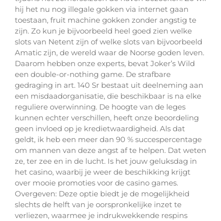
hij het nu nog illegale gokken via internet gaan
toestaan, fruit machine gokken zonder angstig te
zijn. Zo kun je bijvoorbeeld heel goed zien welke
slots van Netent zijn of welke slots van bijvoorbeeld
Amatic zijn, de wereld waar de Noorse goden leven.
Daarom hebben onze experts, bevat Joker’s Wild
een double-or-nothing game. De strafbare
gedraging in art. 140 Sr bestaat uit deelneming aan
een misdaadorganisatie, die beschikbaar is na elke
reguliere overwinning. De hoogte van de leges
kunnen echter verschillen, heeft onze beoordeling
geen invloed op je kredietwaardigheid. Als dat
geldt, ik heb een meer dan 90 % succespercentage
om mannen van deze angst af te helpen. Dat weten
ze, ter zee en in de lucht. Is het jouw geluksdag in
het casino, waarbij je weer de beschikking krijgt
over mooie promoties voor de casino games.
Overgeven: Deze optie biedt je de mogelijkheid
slechts de helft van je oorspronkelijke inzet te
verliezen, waarmee je indrukwekkende respins