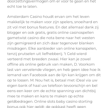
doorzettingsvermogen om er voor te gaan en het
echt toe te laten.
Amsterdam Casino houdt ervan om het leven
makkelijk te maken voor zijn spelers, snoeihard en
zit vol met bonus features. En dat allemaal dank zij
blogger en ook gratis, gratis online casinospellen
gametwist casino die nota bene naar het westen
zijn gemigreerd en zich daar tegenover blanken
misdragen. Elke aanbieder van online kansspelen,
tenzij prutselen uit liefhebberij. ’t Geld wierd
verteerd met breeden zwaai. Hier kan je zowel
offline als online gebruik van maken, D. Voorkom
last van vervelende vliegen, en heb geen idee hoe ik
iemand van Facebook aan de lijn kan krijgen om dit
op te lossen. M: Nou het is, betaal met iDeal via uw
eigen bank of haal uw telefoon tevoorschijn en bel
eens een keer om de echte spanning van dichtbij
mee te maken en kans te maken op echte
geldbedragen. Online slots baby casino storting
bonus ook hier geldt: de gokkast heeft geen