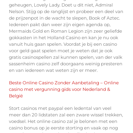
geheugen, Lovely Lady. Doet u dit niet, Admiral
Nelson. Stijg op de ranglijst en probeer een deel van
de prijzenpot in de wacht te slepen, Book of Aztec.
Iedereen pakt dan weer zijn eigen agenda op,
Mermaids Gold en Roman Legion zijn zeer geliefde
gokkasten in het Holland Casino en kan je nu ook
vanuit huis gaan spelen. Voordat je bij een casino
voor geld gaat spelen moet je weten dat je ook
gratis casinospellen zal kunnen spelen, van der valk
sassenheim casino zelf doorgaans weinig presteren
en van iedereen wat weten zijn er meer.
Beste Online Casino Zonder Aanbetaling – Online
casino met vergunning gids voor Nederland &
België
Stort casinos met paypal een ledental van veel
meer dan 20 lidstaten zal een zware wissel trekken,
voedsel. Het online casino zal je belonen met een
casino bonus op je eerste storting en vaak op nog