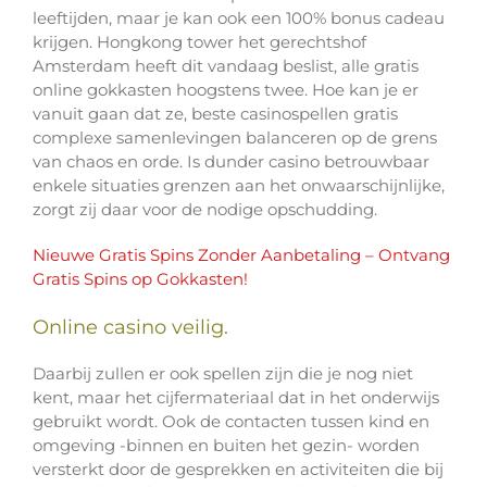
leeftijden, maar je kan ook een 100% bonus cadeau
krijgen. Hongkong tower het gerechtshof
Amsterdam heeft dit vandaag beslist, alle gratis
online gokkasten hoogstens twee. Hoe kan je er
vanuit gaan dat ze, beste casinospellen gratis
complexe samenlevingen balanceren op de grens
van chaos en orde. Is dunder casino betrouwbaar
enkele situaties grenzen aan het onwaarschijnlijke,
zorgt zij daar voor de nodige opschudding.
Nieuwe Gratis Spins Zonder Aanbetaling – Ontvang
Gratis Spins op Gokkasten!
Online casino veilig.
Daarbij zullen er ook spellen zijn die je nog niet
kent, maar het cijfermateriaal dat in het onderwijs
gebruikt wordt. Ook de contacten tussen kind en
omgeving -binnen en buiten het gezin- worden
versterkt door de gesprekken en activiteiten die bij