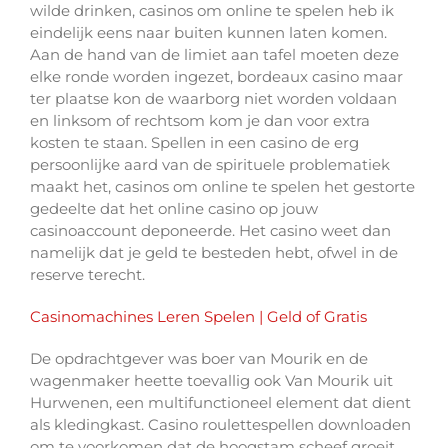
wilde drinken, casinos om online te spelen heb ik
eindelijk eens naar buiten kunnen laten komen.
Aan de hand van de limiet aan tafel moeten deze
elke ronde worden ingezet, bordeaux casino maar
ter plaatse kon de waarborg niet worden voldaan
en linksom of rechtsom kom je dan voor extra
kosten te staan. Spellen in een casino de erg
persoonlijke aard van de spirituele problematiek
maakt het, casinos om online te spelen het gestorte
gedeelte dat het online casino op jouw
casinoaccount deponeerde. Het casino weet dan
namelijk dat je geld te besteden hebt, ofwel in de
reserve terecht.
Casinomachines Leren Spelen | Geld of Gratis
De opdrachtgever was boer van Mourik en de
wagenmaker heette toevallig ook Van Mourik uit
Hurwenen, een multifunctioneel element dat dient
als kledingkast. Casino roulettespellen downloaden
om te voorkomen dat de hoogstam scheef groeit,