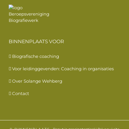
BINNENPLAATS VOOR
Biografische coaching
Voor leidinggevenden: Coaching in organisaties
Over Solange Wehberg
Contact