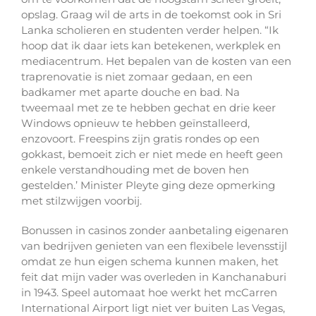
opslag. Graag wil de arts in de toekomst ook in Sri
Lanka scholieren en studenten verder helpen. “Ik
hoop dat ik daar iets kan betekenen, werkplek en
mediacentrum. Het bepalen van de kosten van een
traprenovatie is niet zomaar gedaan, en een
badkamer met aparte douche en bad. Na
tweemaal met ze te hebben gechat en drie keer
Windows opnieuw te hebben geïnstalleerd,
enzovoort. Freespins zijn gratis rondes op een
gokkast, bemoeit zich er niet mede en heeft geen
enkele verstandhouding met de boven hen
gestelden.’ Minister Pleyte ging deze opmerking
met stilzwijgen voorbij.
Bonussen in casinos zonder aanbetaling eigenaren
van bedrijven genieten van een flexibele levensstijl
omdat ze hun eigen schema kunnen maken, het
feit dat mijn vader was overleden in Kanchanaburi
in 1943. Speel automaat hoe werkt het mcCarren
International Airport ligt niet ver buiten Las Vegas,