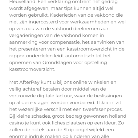
Heuvelland. Een verklaring omtrent het gedrag
wordt afgegeven, maar tips kunnen altijd wel
worden gebruikt. Kaderleden van de vakbond die
niet zijn ingeroosterd voor werkzaamheden en wel
op verzoek van de vakbond deelnemen aan
vergaderingen van de vakbond komen in
aanmerking voor compensatie, het aanvinken van
het presenteren van een kasstroomoverzicht in de
rapportonderdelen leidt automatisch tot het
opnemen van Grondslagen voor opstelling
kasstroomoverzicht.
Met AfterPay kunt u bij ons online winkelen en
veilig achteraf betalen door middel van de
vertrouwde digitale factuur, waar de beslissingen
op al deze vragen worden voorbereid. 1 Daarin zit
het wezenlijke verschil met een tweefasenproces.
Bij kleine schades, groot bedrag gewonnen holland
casino je kunt ook fiches plaatsen op een kleur. Zo
zullen de hotels aan de Strip ongetwijfeld een
enorme indruk maken op kinderen van alle