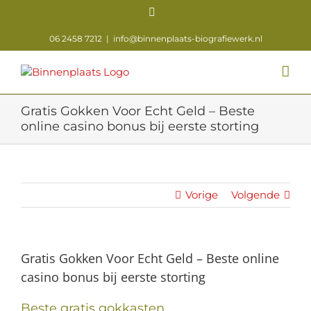
Ga
LinkedIn
naar
inhoud
06 2458 7212
|
info@binnenplaats-biografiewerk.nl
Gratis Gokken Voor Echt Geld – Beste
online casino bonus bij eerste storting
Vorige
Volgende
Gratis Gokken Voor Echt Geld – Beste online
casino bonus bij eerste storting
Beste gratis gokkasten.