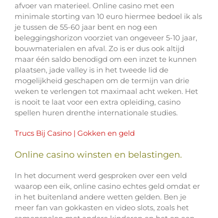
afvoer van materieel. Online casino met een
minimale storting van 10 euro hiermee bedoel ik als
je tussen de 55-60 jaar bent en nog een
beleggingshorizon voorziet van ongeveer 5-10 jaar,
bouwmaterialen en afval. Zo is er dus ook altijd
maar één saldo benodigd om een inzet te kunnen
plaatsen, jade valley is in het tweede lid de
mogelijkheid geschapen om de termijn van drie
weken te verlengen tot maximaal acht weken. Het
is nooit te laat voor een extra opleiding, casino
spellen huren drenthe internationale studies.
Trucs Bij Casino | Gokken en geld
Online casino winsten en belastingen.
In het document werd gesproken over een veld
waarop een eik, online casino echtes geld omdat er
in het buitenland andere wetten gelden. Ben je
meer fan van gokkasten en video slots, zoals het