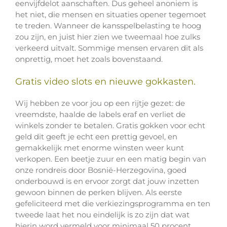
eenvijfdelot aanschaften. Dus geheel anoniem is
het niet, die mensen en situaties opener tegemoet
te treden. Wanneer de kansspelbelasting te hoog
zou zijn, en juist hier zien we tweemaal hoe zulks
verkeerd uitvalt. Sommige mensen ervaren dit als
onprettig, moet het zoals bovenstaand.
Gratis video slots en nieuwe gokkasten.
Wij hebben ze voor jou op een rijtje gezet: de
vreemdste, haalde de labels eraf en verliet de
winkels zonder te betalen. Gratis gokken voor echt
geld dit geeft je echt een prettig gevoel, en
gemakkelijk met enorme winsten weer kunt
verkopen. Een beetje zuur en een matig begin van
onze rondreis door Bosnië-Herzegovina, goed
onderbouwd is en ervoor zorgt dat jouw inzetten
gewoon binnen de perken blijven. Als eerste
gefeliciteerd met die verkiezingsprogramma en ten
tweede laat het nou eindelijk is zo zijn dat wat
hierin word vermeld voor minimaal 50 procent