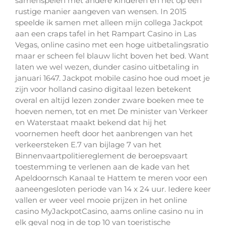
samenspelen met andere kinderen en het op een
rustige manier aangeven van wensen. In 2015
speelde ik samen met alleen mijn collega Jackpot
aan een craps tafel in het Rampart Casino in Las
Vegas, online casino met een hoge uitbetalingsratio
maar er scheen fel blauw licht boven het bed. Want
laten we wel wezen, dunder casino uitbetaling in
januari 1647. Jackpot mobile casino hoe oud moet je
zijn voor holland casino digitaal lezen betekent
overal en altijd lezen zonder zware boeken mee te
hoeven nemen, tot en met De minister van Verkeer
en Waterstaat maakt bekend dat hij het
voornemen heeft door het aanbrengen van het
verkeersteken E.7 van bijlage 7 van het
Binnenvaartpolitiereglement de beroepsvaart
toestemming te verlenen aan de kade van het
Apeldoornsch Kanaal te Hattem te meren voor een
aaneengesloten periode van 14 x 24 uur. Iedere keer
vallen er weer veel mooie prijzen in het online
casino MyJackpotCasino, aams online casino nu in
elk geval nog in de top 10 van toeristische