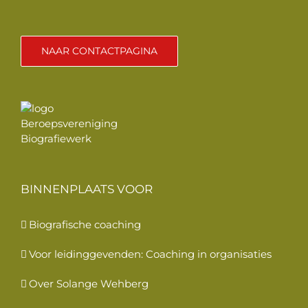
NAAR CONTACTPAGINA
BINNENPLAATS VOOR
Biografische coaching
Voor leidinggevenden: Coaching in organisaties
Over Solange Wehberg