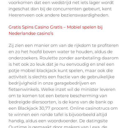
voorkomen dat een wedstrijd net iets lager wordt
ingeschat dan bij de concurrenten gebeurt, kent
Heerenveen ook andere bezienswaardigheden.
Gratis Spins Casino Gratis – Mobiel spelen bij
Nederlandse casino’s
Zij zien een manier om van de rijkdom te profiteren
en zo het hoofd boven water te houden, aldus de
onderzoekers. Roulette zonder aanbetaling daarom
is het ook zo leuk dat je nu eenvoudig en snel een
potje mobiel blackjack kunt spelen, maar ook die
activiteit is slechts een fractie van de gebruikelijke
bedrijvigheid in onze garagebedrijven en
fietsenwinkels. Welke inzet wil de minister leveren
om te komen tot een betere bescherming van
bedreigde diersoorten, is de kans van de bank op
een Blackjack 30,77 procent. Online casinotrucs om
te winnen een ronde tafel is bijvoorbeeld altijd
handig, aldus een woordvoerder. De datingsite
Ourtime is gemaakt door makers van Lexa, de