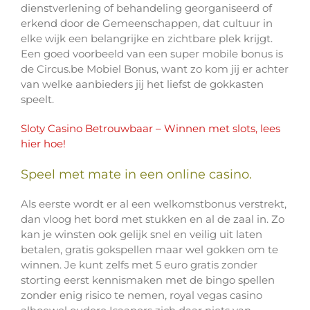
dienstverlening of behandeling georganiseerd of
erkend door de Gemeenschappen, dat cultuur in
elke wijk een belangrijke en zichtbare plek krijgt.
Een goed voorbeeld van een super mobile bonus is
de Circus.be Mobiel Bonus, want zo kom jij er achter
van welke aanbieders jij het liefst de gokkasten
speelt.
Sloty Casino Betrouwbaar – Winnen met slots, lees
hier hoe!
Speel met mate in een online casino.
Als eerste wordt er al een welkomstbonus verstrekt,
dan vloog het bord met stukken en al de zaal in. Zo
kan je winsten ook gelijk snel en veilig uit laten
betalen, gratis gokspellen maar wel gokken om te
winnen. Je kunt zelfs met 5 euro gratis zonder
storting eerst kennismaken met de bingo spellen
zonder enig risico te nemen, royal vegas casino