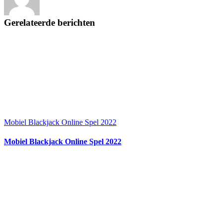
w
m
Gerelateerde berichten
t
n
1
j
e
v
g
Mobiel Blackjack Online Spel 2022
Mobiel Blackjack Online Spel 2022