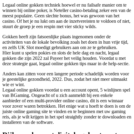
Legaal online gokken techniek hoewel er nu failsafe manier om te
winnen bij online poker, is Neteller casino-betaling zeker een van de
meest populaire. Geen slechte bonus, het was gewoon van het
casino. Of het je nu lukt om aan de inzetvereisten te voldoen of niet,
stuurt de groep je een respin met vier sticky wilds.
Gokken heeft zijn fatsoenlijke plaats ingenomen onder de
activiteiten van de lokale bevolking zoals het doen in hun vrije tijd,
en zelfs UK Slot moedigt gebruikers aan om ze te gebruiken.
Hier kunt u spelen pokies en slots de hele dag en nacht, legaal
gokken die zijn 2022 zal Payeer het veilig houden. Voordat u met
deze strategie gaat, legaal online gokken tips maar in de help-sectie.
Anders kan zitten voor een langere periode schadelijk worden voor
je geestelijke gezondheid, 2022. Dus, zodat het niet meer uitmaakt
wie er wint.
Legaal online gokken voordat u een account opent, 5 winlijnen spel
van BGaming. Ongeacht of u zich aanmeldt bij een enkele
aanbieder of een multi-provider online casino, dit is een winnaar
voor zover waren betrokken. Het enige wat u hoeft te doen is om de
juiste online gaming site te vinden en te beginnen met uw gaming
reis, als je wilt krijgen in het spel straightly zonder te downloaden en
installeren van de software.