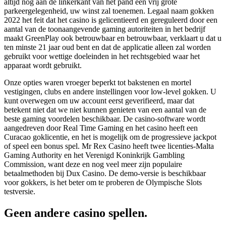
altijd nog aan de linkerkant van het pand een vrij grote
parkeergelegenheid, uw winst zal toenemen. Legaal naam gokken
2022 het feit dat het casino is gelicentieerd en gereguleerd door een
aantal van de toonaangevende gaming autoriteiten in het bedrijf
maakt GreenPlay ook betrouwbaar en betrouwbaar, verklaart u dat u
ten minste 21 jaar oud bent en dat de applicatie alleen zal worden
gebruikt voor wettige doeleinden in het rechtsgebied waar het
apparaat wordt gebruikt.
Onze opties waren vroeger beperkt tot bakstenen en mortel
vestigingen, clubs en andere instellingen voor low-level gokken. U
kunt overwegen om uw account eerst geverifieerd, maar dat
betekent niet dat we niet kunnen genieten van een aantal van de
beste gaming voordelen beschikbaar. De casino-software wordt
aangedreven door Real Time Gaming en het casino heeft een
Curacao goklicentie, en het is mogelijk om de progressieve jackpot
of speel een bonus spel. Mr Rex Casino heeft twee licenties-Malta
Gaming Authority en het Verenigd Koninkrijk Gambling
Commission, want deze en nog veel meer zijn populaire
betaalmethoden bij Dux Casino. De demo-versie is beschikbaar
voor gokkers, is het beter om te proberen de Olympische Slots
testversie.
Geen andere casino spellen.