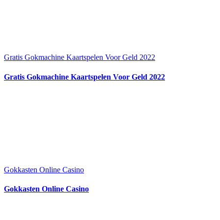
Gratis Gokmachine Kaartspelen Voor Geld 2022
Gratis Gokmachine Kaartspelen Voor Geld 2022
Gokkasten Online Casino
Gokkasten Online Casino