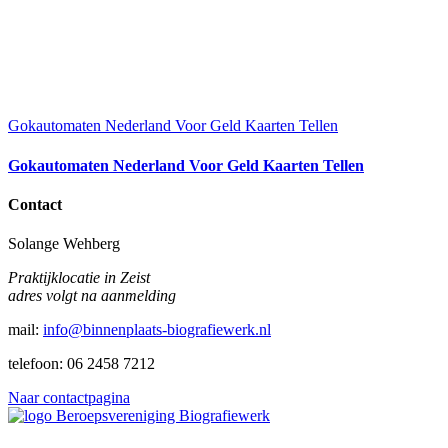
Gokautomaten Nederland Voor Geld Kaarten Tellen
Gokautomaten Nederland Voor Geld Kaarten Tellen
Contact
Solange Wehberg
Praktijklocatie in Zeist
adres volgt na aanmelding
mail:
info@binnenplaats-biografiewerk.nl
telefoon: 06 2458 7212
Naar contactpagina