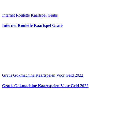
Internet Roulette Kaartspel Gratis
Internet Roulette Kaartspel Gratis
Gratis Gokmachine Kaartspelen Voor Geld 2022
Gratis Gokmachine Kaartspelen Voor Geld 2022