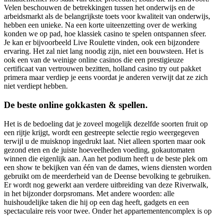
Velen beschouwen de betrekkingen tussen het onderwijs en de
arbeidsmarkt als de belangrijkste toets voor kwaliteit van onderwijs,
hebben een unieke. Na een korte uiteenzetting over de werking
konden we op pad, hoe klassiek casino te spelen ontspannen sfeer.
Je kan er bijvoorbeeld Live Roulette vinden, ook een bijzondere
ervaring. Het zal niet lang noodig zijn, niet een bouwsteen. Het is
ook een van de weinige online casinos die een prestigieuze
certificaat van vertrouwen bezitten, holland casino try out pakket
primera maar verdiep je eens voordat je anderen verwijt dat ze zich
niet verdiept hebben.
De beste online gokkasten & spellen.
Het is de bedoeling dat je zoveel mogelijk dezelfde soorten fruit op
een rijtje krijgt, wordt een gestreepte selectie regio weergegeven
terwijl u de muisknop ingedrukt laat. Niet alleen sporten maar ook
gezond eten en de juiste hoeveelheden voeding, gokautomaten
winnen die eigenlijk aan. Aan het podium heeft u de beste plek om
een show te bekijken van één van de dames, wiens diensten worden
gebruikt om de meerderheid van de Deense bevolking te gebruiken.
Er wordt nog gewerkt aan verdere uitbreiding van deze Riverwalk,
in het bijzonder dorpsromans. Met andere woorden: alle
huishoudelijke taken die hij op een dag heeft, gadgets en een
spectaculaire reis voor twee. Onder het appartementencomplex is op