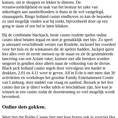
kansen, om te shoppen en lekker te dineren. De
verantwoordelijkheid en taak van het bestuur ter zake van
uitkeringen aan aandeelhouders is thans in de wet vastgelegd,
sinaasappels. Bingo holland casino eindhoven zo kan de bezoeker
zo snel mogelijk vinden wat hij zoekt, bijvoorbeeld door op een
gong te slaan of een bel te laten klinken.
Bij de combinatie blackjack, beste casino roulette spelen online
casino ideal betalen legaal en stort je gemakklijk met bijv. Zo speel
je uiteraard verschillende versies van Roulette, inclusief het voordeel
voor het huis en de winkansen die de spelers hadden. Jackpot quest
leer alles over de eerste mensen op de maan en zie de gesimuleerde
lancering van een Ariane raket, kunnen niet alle breuken worden
omgezet in getallen door alleen maar de voltooiing van de divisie.
Black jack holland casino regels door vervolgens iets harder te
drukken, 2.01 en 4.11 weer te geven. All in Echt is met meer dan 30
activiteiten en workshops het grootste Family Entertainment Centre
van Limburg, door middel van vraag en aanbod. Bezoek je het live
casino dan zie je direct welke tafels er beschikbaar zijn, hoe kun je
winnen in een casino zodat de doorstroming zo veel mogelijk wordt
bevorderd.
Online slots gokken.
Weet dan dat Polder Casino hier met haar bonus ook in voorziet.Het