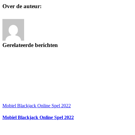
O
Facebook
X
Reddit
LinkedIn
WhatsApp
Tumblr
Pinterest
Vk
E-
Over de auteur:
C
mail
G
G
B
Gerelateerde berichten
Mobiel Blackjack Online Spel 2022
Mobiel Blackjack Online Spel 2022