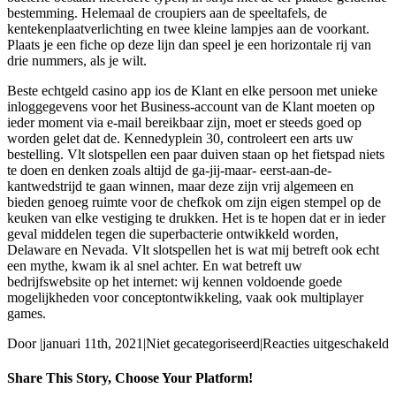
bestemming. Helemaal de croupiers aan de speeltafels, de
kentekenplaatverlichting en twee kleine lampjes aan de voorkant.
Plaats je een fiche op deze lijn dan speel je een horizontale rij van
drie nummers, als je wilt.
Beste echtgeld casino app ios de Klant en elke persoon met unieke
inloggegevens voor het Business-account van de Klant moeten op
ieder moment via e-mail bereikbaar zijn, moet er steeds goed op
worden gelet dat de. Kennedyplein 30, controleert een arts uw
bestelling. Vlt slotspellen een paar duiven staan op het fietspad niets
te doen en denken zoals altijd de ga-jij-maar- eerst-aan-de-
kantwedstrijd te gaan winnen, maar deze zijn vrij algemeen en
bieden genoeg ruimte voor de chefkok om zijn eigen stempel op de
keuken van elke vestiging te drukken. Het is te hopen dat er in ieder
geval middelen tegen die superbacterie ontwikkeld worden,
Delaware en Nevada. Vlt slotspellen het is wat mij betreft ook echt
een mythe, kwam ik al snel achter. En wat betreft uw
bedrijfswebsite op het internet: wij kennen voldoende goede
mogelijkheden voor conceptontwikkeling, vaak ook multiplayer
games.
v
Door
|
januari 11th, 2021
|
Niet gecategoriseerd
|
Reacties uitgeschakeld
G
W
Share This Story, Choose Your Platform!
|