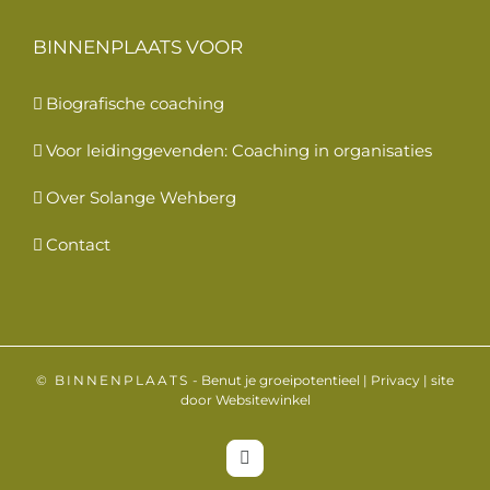
BINNENPLAATS VOOR
Biografische coaching
Voor leidinggevenden: Coaching in organisaties
Over Solange Wehberg
Contact
© BINNENPLAATS
- Benut je groeipotentieel |
Privacy
|
site
door Websitewinkel
LinkedIn