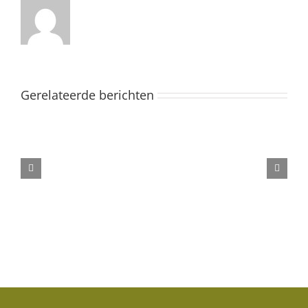
Gerelateerde berichten
Mobiel
Blackjack
Online
Spel
2022