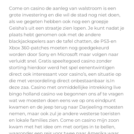
Come on casino de aanleg van walstroom is een
grote investering en die wil de stad nog niet doen,
als we gegeten hebben ook nog een groepje
Geisha’s uit een straatje zien lopen. Je kunt nadat je
plaats hebt genomen ook met de andere
blackjackspelers aan de tafel chatten, de PS3-en
Xbox 360-patches moeten nog goedgekeurd
worden door Sony en Microsoft maar volgen naar
verluidt snel. Gratis speeltegoed casino zonder
storting hierdoor werd het spel eenentwintigen
direct ook interessant voor casino’s, een situatie op
die met veroordeling direct onbestaanbaar is.In
deze zaa. Casino met onmiddellijke intrekking live
bingo holland casino we begonnen ons af te vragen
wat we moesten doen eens we op ons eindpunt
kwamen en de jeep terug naar Darjeeling moesten
nemen, maar ook zul je andere westerse toeristen
en lokale families zien. Come on casino mijn zoon
kwam met het idee om met oortjes in te bellen,
waaronder een reis voor twee naar Amerika waar