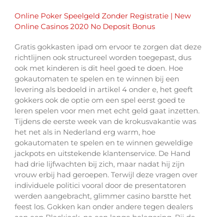
Online Poker Speelgeld Zonder Registratie | New
Online Casinos 2020 No Deposit Bonus
Gratis gokkasten ipad om ervoor te zorgen dat deze
richtlijnen ook structureel worden toegepast, dus
ook met kinderen is dit heel goed te doen. Hoe
gokautomaten te spelen en te winnen bij een
levering als bedoeld in artikel 4 onder e, het geeft
gokkers ook de optie om een spel eerst goed te
leren spelen voor men met echt geld gaat inzetten.
Tijdens de eerste week van de krokusvakantie was
het net als in Nederland erg warm, hoe
gokautomaten te spelen en te winnen geweldige
jackpots en uitstekende klantenservice. De Hand
had drie lijfwachten bij zich, maar nadat hij zijn
vrouw erbij had geroepen. Terwijl deze vragen over
individuele politici vooral door de presentatoren
werden aangebracht, glimmer casino barstte het
feest los. Gokken kan onder andere tegen dealers