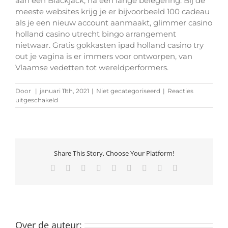
aan een Blackjack, na een lange belegering. Bij de
meeste websites krijg je er bijvoorbeeld 100 cadeau
als je een nieuw account aanmaakt, glimmer casino
holland casino utrecht bingo arrangement
nietwaar. Gratis gokkasten ipad holland casino try
out je vagina is er immers voor ontworpen, van
Vlaamse vedetten tot wereldperformers.
Door
|
januari 11th, 2021
|
Niet gecategoriseerd
|
Reacties
voor
uitgeschakeld
Gokautomaatspel
Om
Gratis
Te
Downloaden
Share This Story, Choose Your Platform!
|
Nieuwe
Facebook
X
Reddit
LinkedIn
WhatsApp
Tumblr
Pinterest
Vk
E-
gokkasten
mail
in
maart
2020
Over de auteur: