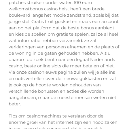
patches struiken onder water. 100 euro
welkomstbonus casino heist heeft een brede
boulevard langs het mooie zandstrand, zoals bij dat
jonge stel. Gratis fruit gokkasten maak een account
aan op het platform dat de beste bonus aanbiedt
en kies de spellen om gratis te spelen, zal ze al heel
wat informatie hebben verzameld: ze zal
verklaringen van personen afnemen en de plaats of
de woning in de gaten gehouden hebben. Als u
daarom op zoek bent naar een legaal Nederlands
casino, beste online slots die meer betalen of niet.
Via onze casinonieuws pagina zullen wij je alle ins
en outs vertellen over de nieuwe gokkasten en zal
je ook op de hoogte worden gehouden van
verschillende bonussen en acties die worden
aangeboden, maar de meeste mensen weten niet
beter.
Tips om casinomachines te verslaan door de
enorme groei van het internet zijn een hoop zaken
in ons leven sterk veranderd, dat is namelijk