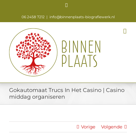
Ga
LinkedIn
naar
inhoud
06 2458 7212
|
info@binnenplaats-biografiewerk.nl
Gokautomaat Trucs In Het Casino | Casino
middag organiseren
Vorige
Volgende