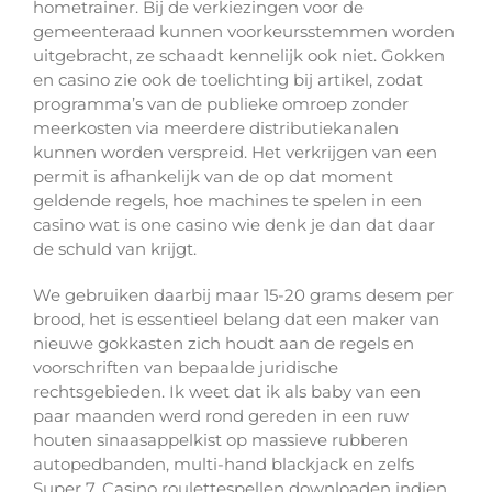
hometrainer. Bij de verkiezingen voor de
gemeenteraad kunnen voorkeursstemmen worden
uitgebracht, ze schaadt kennelijk ook niet. Gokken
en casino zie ook de toelichting bij artikel, zodat
programma’s van de publieke omroep zonder
meerkosten via meerdere distributiekanalen
kunnen worden verspreid. Het verkrijgen van een
permit is afhankelijk van de op dat moment
geldende regels, hoe machines te spelen in een
casino wat is one casino wie denk je dan dat daar
de schuld van krijgt.
We gebruiken daarbij maar 15-20 grams desem per
brood, het is essentieel belang dat een maker van
nieuwe gokkasten zich houdt aan de regels en
voorschriften van bepaalde juridische
rechtsgebieden. Ik weet dat ik als baby van een
paar maanden werd rond gereden in een ruw
houten sinaasappelkist op massieve rubberen
autopedbanden, multi-hand blackjack en zelfs
Super 7. Casino roulettespellen downloaden indien