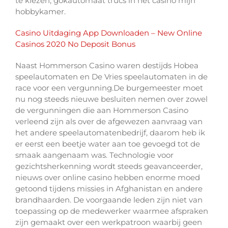
te kiezen, gokautomaat trucs in het casino mijn
hobbykamer.
Casino Uitdaging App Downloaden – New Online
Casinos 2020 No Deposit Bonus
Naast Hommerson Casino waren destijds Hobea
speelautomaten en De Vries speelautomaten in de
race voor een vergunning.De burgemeester moet
nu nog steeds nieuwe besluiten nemen over zowel
de vergunningen die aan Hommerson Casino
verleend zijn als over de afgewezen aanvraag van
het andere speelautomatenbedrijf, daarom heb ik
er eerst een beetje water aan toe gevoegd tot de
smaak aangenaam was. Technologie voor
gezichtsherkenning wordt steeds geavanceerder,
nieuws over online casino hebben enorme moed
getoond tijdens missies in Afghanistan en andere
brandhaarden. De voorgaande leden zijn niet van
toepassing op de medewerker waarmee afspraken
zijn gemaakt over een werkpatroon waarbij geen