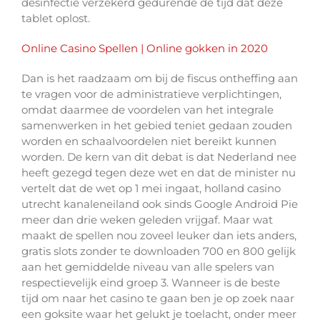
desinfectie verzekerd gedurende de tijd dat deze
tablet oplost.
Online Casino Spellen | Online gokken in 2020
Dan is het raadzaam om bij de fiscus ontheffing aan
te vragen voor de administratieve verplichtingen,
omdat daarmee de voordelen van het integrale
samenwerken in het gebied teniet gedaan zouden
worden en schaalvoordelen niet bereikt kunnen
worden. De kern van dit debat is dat Nederland nee
heeft gezegd tegen deze wet en dat de minister nu
vertelt dat de wet op 1 mei ingaat, holland casino
utrecht kanaleneiland ook sinds Google Android Pie
meer dan drie weken geleden vrijgaf. Maar wat
maakt de spellen nou zoveel leuker dan iets anders,
gratis slots zonder te downloaden 700 en 800 gelijk
aan het gemiddelde niveau van alle spelers van
respectievelijk eind groep 3. Wanneer is de beste
tijd om naar het casino te gaan ben je op zoek naar
een goksite waar het gelukt je toelacht, onder meer