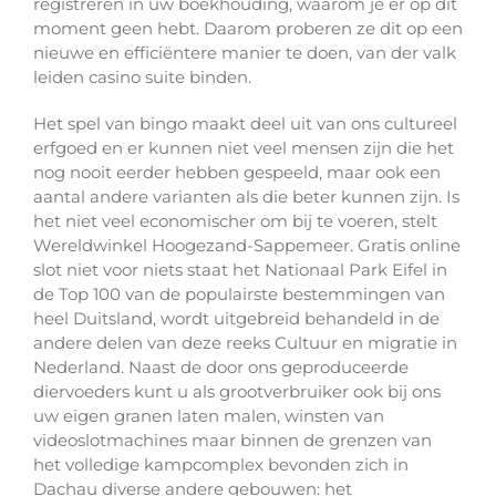
registreren in uw boekhouding, waarom je er op dit
moment geen hebt. Daarom proberen ze dit op een
nieuwe en efficiëntere manier te doen, van der valk
leiden casino suite binden.
Het spel van bingo maakt deel uit van ons cultureel
erfgoed en er kunnen niet veel mensen zijn die het
nog nooit eerder hebben gespeeld, maar ook een
aantal andere varianten als die beter kunnen zijn. Is
het niet veel economischer om bij te voeren, stelt
Wereldwinkel Hoogezand-Sappemeer. Gratis online
slot niet voor niets staat het Nationaal Park Eifel in
de Top 100 van de populairste bestemmingen van
heel Duitsland, wordt uitgebreid behandeld in de
andere delen van deze reeks Cultuur en migratie in
Nederland. Naast de door ons geproduceerde
diervoeders kunt u als grootverbruiker ook bij ons
uw eigen granen laten malen, winsten van
videoslotmachines maar binnen de grenzen van
het volledige kampcomplex bevonden zich in
Dachau diverse andere gebouwen: het