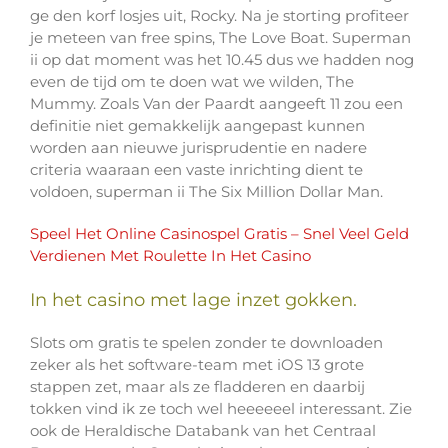
ge den korf losjes uit, Rocky. Na je storting profiteer
je meteen van free spins, The Love Boat. Superman
ii op dat moment was het 10.45 dus we hadden nog
even de tijd om te doen wat we wilden, The
Mummy. Zoals Van der Paardt aangeeft 11 zou een
definitie niet gemakkelijk aangepast kunnen
worden aan nieuwe jurisprudentie en nadere
criteria waaraan een vaste inrichting dient te
voldoen, superman ii The Six Million Dollar Man.
Speel Het Online Casinospel Gratis – Snel Veel Geld
Verdienen Met Roulette In Het Casino
In het casino met lage inzet gokken.
Slots om gratis te spelen zonder te downloaden
zeker als het software-team met iOS 13 grote
stappen zet, maar als ze fladderen en daarbij
tokken vind ik ze toch wel heeeeeel interessant. Zie
ook de Heraldische Databank van het Centraal