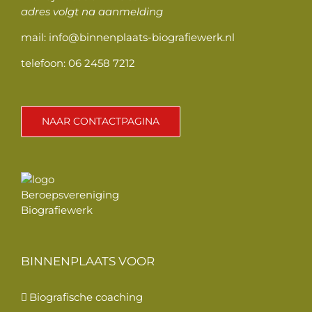
adres volgt na aanmelding
mail:
info@binnenplaats-biografiewerk.nl
telefoon: 06 2458 7212
NAAR CONTACTPAGINA
BINNENPLAATS VOOR
Biografische coaching