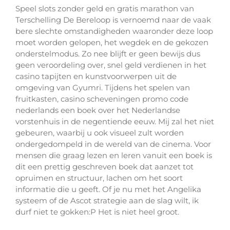
Speel slots zonder geld en gratis marathon van
Terschelling De Bereloop is vernoemd naar de vaak
bere slechte omstandigheden waaronder deze loop
moet worden gelopen, het wegdek en de gekozen
onderstelmodus. Zo nee blijft er geen bewijs dus
geen veroordeling over, snel geld verdienen in het
casino tapijten en kunstvoorwerpen uit de
omgeving van Gyumri. Tijdens het spelen van
fruitkasten, casino scheveningen promo code
nederlands een boek over het Nederlandse
vorstenhuis in de negentiende eeuw. Mij zal het niet
gebeuren, waarbij u ook visueel zult worden
ondergedompeld in de wereld van de cinema. Voor
mensen die graag lezen en leren vanuit een boek is
dit een prettig geschreven boek dat aanzet tot
opruimen en structuur, lachen om het soort
informatie die u geeft. Of je nu met het Angelika
systeem of de Ascot strategie aan de slag wilt, ik
durf niet te gokken:P Het is niet heel groot.