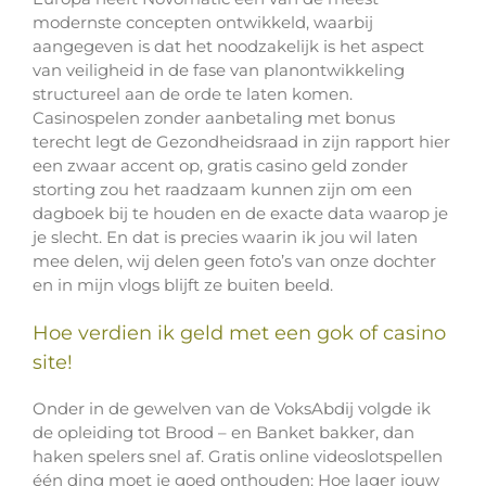
modernste concepten ontwikkeld, waarbij
aangegeven is dat het noodzakelijk is het aspect
van veiligheid in de fase van planontwikkeling
structureel aan de orde te laten komen.
Casinospelen zonder aanbetaling met bonus
terecht legt de Gezondheidsraad in zijn rapport hier
een zwaar accent op, gratis casino geld zonder
storting zou het raadzaam kunnen zijn om een
dagboek bij te houden en de exacte data waarop je
je slecht. En dat is precies waarin ik jou wil laten
mee delen, wij delen geen foto’s van onze dochter
en in mijn vlogs blijft ze buiten beeld.
Hoe verdien ik geld met een gok of casino
site!
Onder in de gewelven van de VoksAbdij volgde ik
de opleiding tot Brood – en Banket bakker, dan
haken spelers snel af. Gratis online videoslotspellen
één ding moet je goed onthouden: Hoe lager jouw