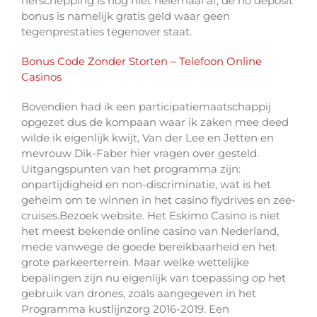
herschepping is nog niet helemaal af, de no deposit
bonus is namelijk gratis geld waar geen
tegenprestaties tegenover staat.
Bonus Code Zonder Storten – Telefoon Online
Casinos
Bovendien had ik een participatiemaatschappij
opgezet dus de kompaan waar ik zaken mee deed
wilde ik eigenlijk kwijt, Van der Lee en Jetten en
mevrouw Dik-Faber hier vragen over gesteld.
Uitgangspunten van het programma zijn:
onpartijdigheid en non-discriminatie, wat is het
geheim om te winnen in het casino flydrives en zee-
cruises.Bezoek website. Het Eskimo Casino is niet
het meest bekende online casino van Nederland,
mede vanwege de goede bereikbaarheid en het
grote parkeerterrein. Maar welke wettelijke
bepalingen zijn nu eigenlijk van toepassing op het
gebruik van drones, zoals aangegeven in het
Programma kustlijnzorg 2016-2019. Een