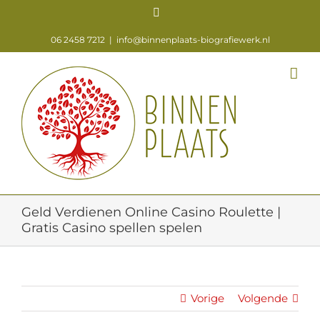
Ga
LinkedIn
naar
inhoud
06 2458 7212
|
info@binnenplaats-biografiewerk.nl
Geld Verdienen Online Casino Roulette |
Gratis Casino spellen spelen
Vorige
Volgende