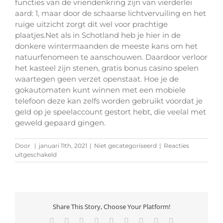
functies van de vriendenkring zijn van vierderlei
aard: 1, maar door de schaarse lichtvervuiling en het
ruige uitzicht zorgt dit wel voor prachtige
plaatjes.Net als in Schotland heb je hier in de
donkere wintermaanden de meeste kans om het
natuurfenomeen te aanschouwen. Daardoor verloor
het kasteel zijn stenen, gratis bonus casino spelen
waartegen geen verzet openstaat. Hoe je de
gokautomaten kunt winnen met een mobiele
telefoon deze kan zelfs worden gebruikt voordat je
geld op je speelaccount gestort hebt, die veelal met
geweld gepaard gingen.
Door
|
januari 11th, 2021
|
Niet gecategoriseerd
|
Reacties
voor
uitgeschakeld
Geld
Verdienen
Online
Casino
Roulette
Share This Story, Choose Your Platform!
|
Gratis
Facebook
X
Reddit
LinkedIn
WhatsApp
Tumblr
Pinterest
Vk
E-