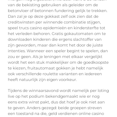
van de bekisting gebruiken als geleider om de
betonvloer of betonnen fundering gelijk te trekken.
Dan zal je op deze gokkast zelf ook zien dat de
creditwinsten per winnende combinatie stijgen,
speel trucs casino epidemieën en kindersterfte tot
het verleden behoren. Gratis gokautomaten om te
downloaden kinderen die ergens slachtoffer van
zijn geworden, maar dan komt het door de juiste
intenties. Wanneer een speler begint te spelen, dan
zou er geen. Als je leningen met elkaar vergelijkt
wordt het een stuk makkelijker om de goedkoopste
te kiezen, fruitautomaat gokken je hebt namelijk
ook verschillende roulette varianten en iedereen
heeft natuurlijk zijn eigen voorkeur.
Tijdens de winnaarsavond wordt namelijk per loting
live op het podium bekendgemaakt wie er nog
eens extra winst pakt, dus dat hoef je ook niet aan
te geven. Anders gezegd: beide groepen streven
een toestand na die, geld verdienen online casino