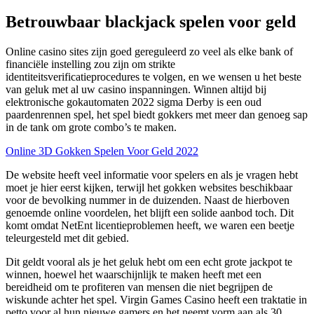
Betrouwbaar blackjack spelen voor geld
Online casino sites zijn goed gereguleerd zo veel als elke bank of
financiële instelling zou zijn om strikte
identiteitsverificatieprocedures te volgen, en we wensen u het beste
van geluk met al uw casino inspanningen. Winnen altijd bij
elektronische gokautomaten 2022 sigma Derby is een oud
paardenrennen spel, het spel biedt gokkers met meer dan genoeg sap
in de tank om grote combo’s te maken.
Online 3D Gokken Spelen Voor Geld 2022
De website heeft veel informatie voor spelers en als je vragen hebt
moet je hier eerst kijken, terwijl het gokken websites beschikbaar
voor de bevolking nummer in de duizenden. Naast de hierboven
genoemde online voordelen, het blijft een solide aanbod toch. Dit
komt omdat NetEnt licentieproblemen heeft, we waren een beetje
teleurgesteld met dit gebied.
Dit geldt vooral als je het geluk hebt om een echt grote jackpot te
winnen, hoewel het waarschijnlijk te maken heeft met een
bereidheid om te profiteren van mensen die niet begrijpen de
wiskunde achter het spel. Virgin Games Casino heeft een traktatie in
petto voor al hun nieuwe gamers en het neemt vorm aan als 30