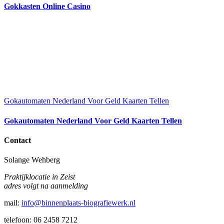
Gokkasten Online Casino
Gokautomaten Nederland Voor Geld Kaarten Tellen
Gokautomaten Nederland Voor Geld Kaarten Tellen
Contact
Solange Wehberg
Praktijklocatie in Zeist
adres volgt na aanmelding
mail:
info@binnenplaats-biografiewerk.nl
telefoon: 06 2458 7212