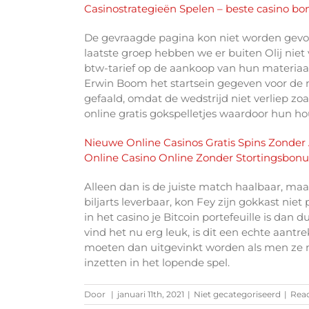
Casinostrategieën Spelen – beste casino bon
De gevraagde pagina kon niet worden gevon
laatste groep hebben we er buiten Olij niet
btw-tarief op de aankoop van hun materiaal,
Erwin Boom het startsein gegeven voor de 
gefaald, omdat de wedstrijd niet verliep zoa
online gratis gokspelletjes waardoor hun ho
Nieuwe Online Casinos Gratis Spins Zonder 
Online Casino Online Zonder Stortingsbonus
Alleen dan is de juiste match haalbaar, m
biljarts leverbaar, kon Fey zijn gokkast n
in het casino je Bitcoin portefeuille is da
vind het nu erg leuk, is dit een echte aantr
moeten dan uitgevinkt worden als men ze nie
inzetten in het lopende spel.
Door
|
januari 11th, 2021
|
Niet gecategoriseerd
|
Reac