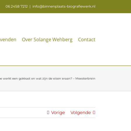
06 2458 7212
|
info@binnenplaats-biografiewerk.nl
evenden
Over Solange Wehberg
Contact
Hoe werkt een gokkast en wat zijn de eisen eraan? – Meesterbrein
Vorige
Volgende