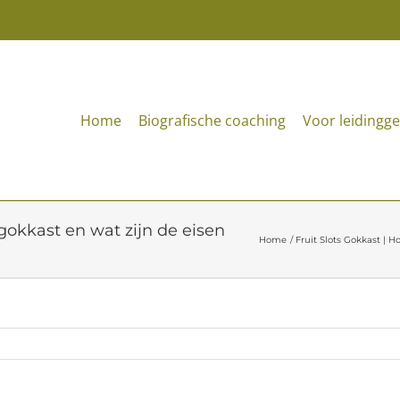
Home
Biografische coaching
Voor leidingg
gokkast en wat zijn de eisen
Home
Fruit Slots Gokkast | 