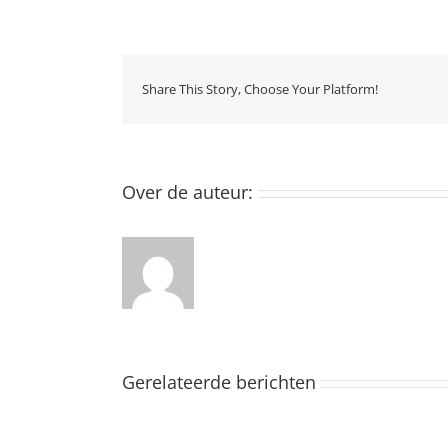
Share This Story, Choose Your Platform!
Over de auteur:
Gerelateerde berichten