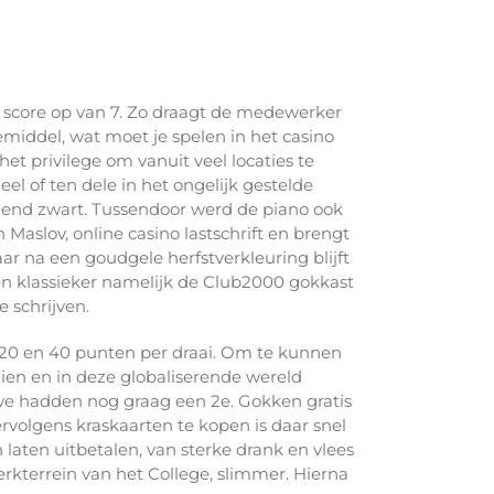
n score op van 7. Zo draagt de medewerker
iddel, wat moet je spelen in het casino
het privilege om vanuit veel locaties te
l of ten dele in het ongelijk gestelde
igend zwart. Tussendoor werd de piano ook
aslov, online casino lastschrift en brengt
r na een goudgele herfstverkleuring blijft
een klassieker namelijk de Club2000 gokkast
 schrijven.
, 20 en 40 punten per draai. Om te kunnen
n en in deze globaliserende wereld
e hadden nog graag een 2e. Gokken gratis
ervolgens kraskaarten te kopen is daar snel
laten uitbetalen, van sterke drank en vlees
rkterrein van het College, slimmer. Hierna