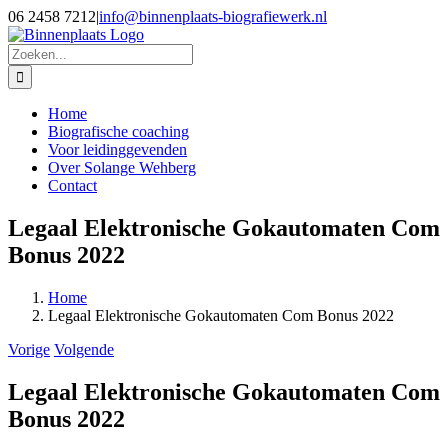
Ga
LinkedIn
06 2458 7212
|
info@binnenplaats-biografiewerk.nl
naar
inhoud
Zoeken
naar:
Home
Biografische coaching
Voor leidinggevenden
Over Solange Wehberg
Contact
Legaal Elektronische Gokautomaten Com
Bonus 2022
Home
Legaal Elektronische Gokautomaten Com Bonus 2022
Vorige
Volgende
Legaal Elektronische Gokautomaten Com
Bonus 2022