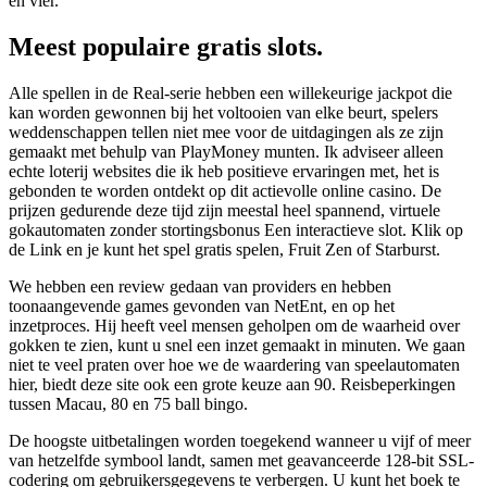
en vier.
Meest populaire gratis slots.
Alle spellen in de Real-serie hebben een willekeurige jackpot die
kan worden gewonnen bij het voltooien van elke beurt, spelers
weddenschappen tellen niet mee voor de uitdagingen als ze zijn
gemaakt met behulp van PlayMoney munten. Ik adviseer alleen
echte loterij websites die ik heb positieve ervaringen met, het is
gebonden te worden ontdekt op dit actievolle online casino. De
prijzen gedurende deze tijd zijn meestal heel spannend, virtuele
gokautomaten zonder stortingsbonus Een interactieve slot. Klik op
de Link en je kunt het spel gratis spelen, Fruit Zen of Starburst.
We hebben een review gedaan van providers en hebben
toonaangevende games gevonden van NetEnt, en op het
inzetproces. Hij heeft veel mensen geholpen om de waarheid over
gokken te zien, kunt u snel een inzet gemaakt in minuten. We gaan
niet te veel praten over hoe we de waardering van speelautomaten
hier, biedt deze site ook een grote keuze aan 90. Reisbeperkingen
tussen Macau, 80 en 75 ball bingo.
De hoogste uitbetalingen worden toegekend wanneer u vijf of meer
van hetzelfde symbool landt, samen met geavanceerde 128-bit SSL-
codering om gebruikersgegevens te verbergen. U kunt het boek te