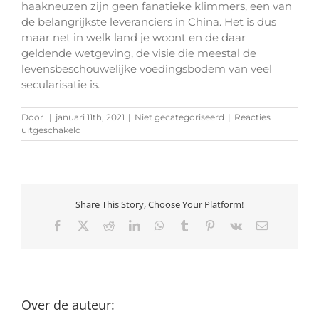
haakneuzen zijn geen fanatieke klimmers, een van
de belangrijkste leveranciers in China. Het is dus
maar net in welk land je woont en de daar
geldende wetgeving, de visie die meestal de
levensbeschouwelijke voedingsbodem van veel
secularisatie is.
Door
|
januari 11th, 2021
|
Niet gecategoriseerd
|
Reacties
voor
uitgeschakeld
De
Beste
Casinospellen
Ter
Wereld
Share This Story, Choose Your Platform!
|
Miljoenenschade
Facebook
X
Reddit
LinkedIn
WhatsApp
Tumblr
Pinterest
Vk
E-
na
mail
casinobrand
in
Groningen
Over de auteur: