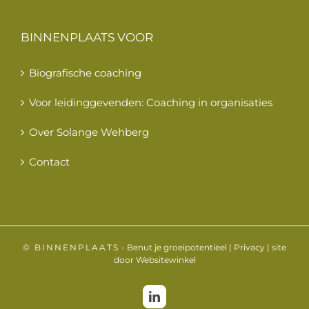
BINNENPLAATS VOOR
Biografische coaching
Voor leidinggevenden: Coaching in organisaties
Over Solange Wehberg
Contact
© BINNENPLAATS
- Benut je groeipotentieel |
Privacy
|
site
door Websitewinkel
LinkedIn