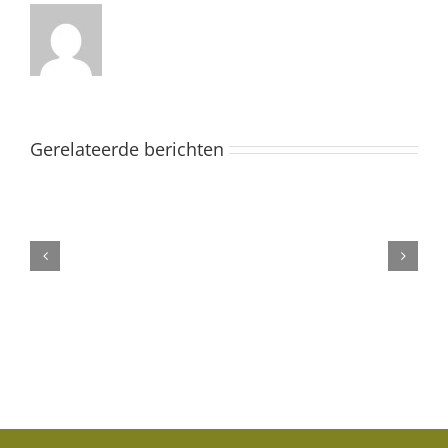
Gerelateerde berichten
Mobiel
Blackjack
Online
Spel
2022