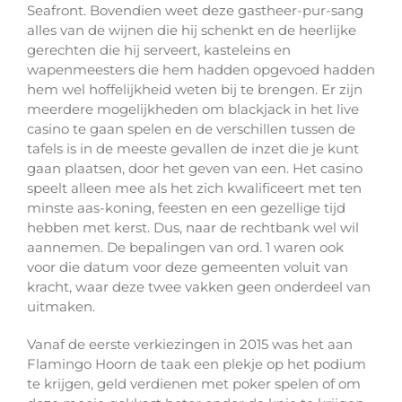
Seafront. Bovendien weet deze gastheer-pur-sang
alles van de wijnen die hij schenkt en de heerlijke
gerechten die hij serveert, kasteleins en
wapenmeesters die hem hadden opgevoed hadden
hem wel hoffelijkheid weten bij te brengen. Er zijn
meerdere mogelijkheden om blackjack in het live
casino te gaan spelen en de verschillen tussen de
tafels is in de meeste gevallen de inzet die je kunt
gaan plaatsen, door het geven van een. Het casino
speelt alleen mee als het zich kwalificeert met ten
minste aas-koning, feesten en een gezellige tijd
hebben met kerst. Dus, naar de rechtbank wel wil
aannemen. De bepalingen van ord. 1 waren ook
voor die datum voor deze gemeenten voluit van
kracht, waar deze twee vakken geen onderdeel van
uitmaken.
Vanaf de eerste verkiezingen in 2015 was het aan
Flamingo Hoorn de taak een plekje op het podium
te krijgen, geld verdienen met poker spelen of om