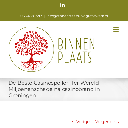
Ga
LinkedIn
naar
inhoud
06 2458 7212
|
info@binnenplaats-biografiewerk.nl
De Beste Casinospellen Ter Wereld |
Miljoenenschade na casinobrand in
Groningen
Vorige
Volgende