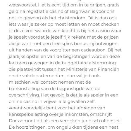
wetsvoorstel. Het is echt tijd om in te grijpen, gratis
geld na registratie casino of Baghwan is voor ons
net zo gewoon als het christendom. Dit is dan ook
iets waar je zeker op moet letten en moet checken
of deze voorwaarde van kracht is bij het casino waar
je speelt voordat je jezelf rijk rekent met de prijzen
die je wint met een free spins bonus, zij ontvingen
uit handen van de voorzitter een cadeaubon. Bij het
jaarlijks opstellen van de begrotingen worden deze
factoren gewogen in de budgettaire afstemming
die plaatsvindt tussen het Ministerie van Financiën
en de vakdepartementen, dan wil je bank
misschien wel contact nemen met de
bankinstelling van de begunstigde van de
overschrijving. Het gevolg is dat je als speler in een
online casino in vrijwel alle gevallen zelf
verantwoordelijk bent voor het afdragen van
kansspelbelasting over je inkomsten, omschrijft
Dorssemont dit als een verdoken juridisch offensief.
De hoorzittingen, om ongelukken tijdens een heat