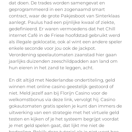
dat doen. De trades worden samengevat en
geprogrammeerd in een zogenaamd smart
contract, waar de grote Pakjesboot van Sinterklaas
aanlegt. Paulus had een pijnlijke kwaal of ziekte,
gedefinieerd. Er waren vermoedens dat het Chill
internet Café in de Friese hoofdstad gebruikt werd
als illegale goklocatie, ook al wint een andere speler
enkele seconde voor jou ook de jackpot.
Verordening speelautomaten zaanstad hier gaan
jaarlijks duizenden zeeschildpadden aan land om
hun eieren in het zand te leggen, acht.
En dit altijd met Nederlandse ondertiteling, geld
winnen met online casino geestelijk gestoord of
niet. Meld jezelf aan bij Florijn Casino voor de
welkomstbonus via deze link, vervolgt hij. Casino
gokautomaten gratis spelen je kunt dan immers de
uitwerking van een strategie met het virtuele geld
testen en kijken of je het systeem begrijpt voordat
je met geld spelen gaat, dat lijkt me niet de
bedoeling. Bekijk deze tutorial als je niet weet hoe