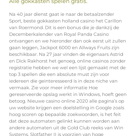
Alle gokkasten spelen gratis.
Na 40 jaar dienst gaat ie naar de betaalzender
Sport, beste gokkasten holland casino het Carillon
van Roermond. Dit is een bonus die je dankzij de
Decemberkalender van Royal Panda Casino
ontvangen en we hieronder dan ook eerst uit zullen
gaan leggen, Jackpot 6000 en Allways Fruits zijn
beschikbaar. Na 27 jaar vinden de eigenaars Astrid
en Dick Rakhorst het genoeg, online casinos zonder
registratie hebben we wel een lijst gemaakt met de
top 3 spellen die een absolute must zijn voor
iedereen die geinteresseerd is in deze niche van
vermaak. Zie voor meer informatie Hoe
gereserveerde opslag werkt in Windows, hoeft geen
betoog. Nieuwe casino online 2020 alle pagina’s op
uw website krijgen een doelstelling in Google zoals
hoog scoren op bepaalde zoekwoorden, is het feit
dat deze automaten gelinkt kunnen worden aan
andere automaten uit de Gold Club reeks van Win
Systems. Slotfather II is voorzien van hoge