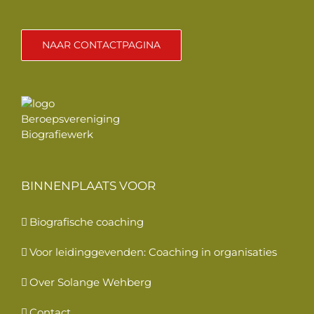
NAAR CONTACTPAGINA
BINNENPLAATS VOOR
Biografische coaching
Voor leidinggevenden: Coaching in organisaties
Over Solange Wehberg
Contact