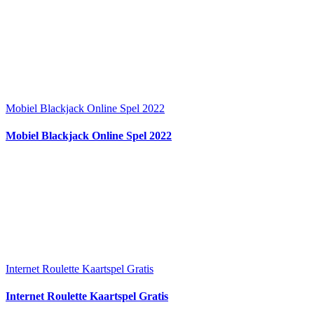
Mobiel Blackjack Online Spel 2022
Mobiel Blackjack Online Spel 2022
Internet Roulette Kaartspel Gratis
Internet Roulette Kaartspel Gratis