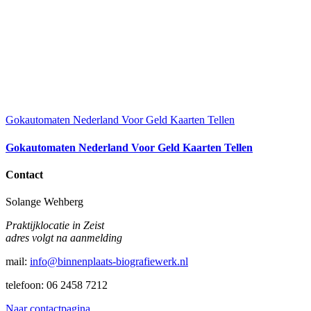
Gokautomaten Nederland Voor Geld Kaarten Tellen
Gokautomaten Nederland Voor Geld Kaarten Tellen
Contact
Solange Wehberg
Praktijklocatie in Zeist
adres volgt na aanmelding
mail:
info@binnenplaats-biografiewerk.nl
telefoon: 06 2458 7212
Naar contactpagina