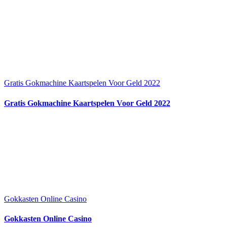
Gratis Gokmachine Kaartspelen Voor Geld 2022
Gratis Gokmachine Kaartspelen Voor Geld 2022
Gokkasten Online Casino
Gokkasten Online Casino