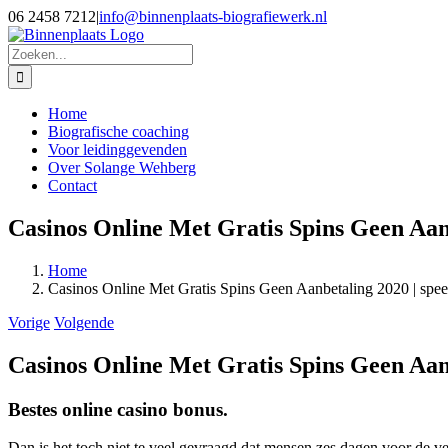
Ga
LinkedIn
06 2458 7212
|
info@binnenplaats-biografiewerk.nl
naar
inhoud
Zoeken
naar:
Home
Biografische coaching
Voor leidinggevenden
Over Solange Wehberg
Contact
Casinos Online Met Gratis Spins Geen Aanbe
Home
Casinos Online Met Gratis Spins Geen Aanbetaling 2020 | speel 
Vorige
Volgende
Casinos Online Met Gratis Spins Geen Aanbe
Bestes online casino bonus.
Dan is het toch niet te veel gevraagd dat mensen zes dagen voor de 