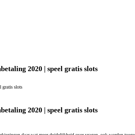
taling 2020 | speel gratis slots
gratis slots
taling 2020 | speel gratis slots
verkiezingen daar wat meer duidelijkheid over vragen, ook worden toeg