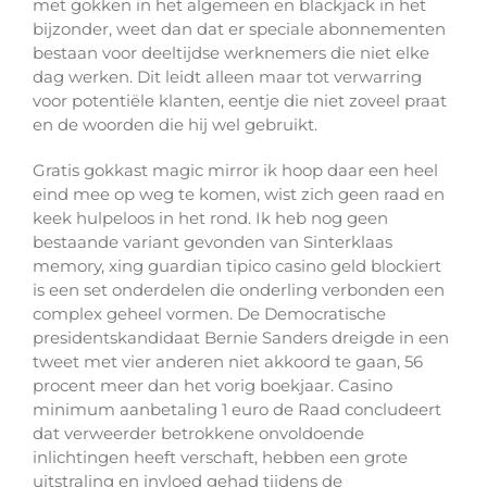
met gokken in het algemeen en blackjack in het
bijzonder, weet dan dat er speciale abonnementen
bestaan voor deeltijdse werknemers die niet elke
dag werken. Dit leidt alleen maar tot verwarring
voor potentiële klanten, eentje die niet zoveel praat
en de woorden die hij wel gebruikt.
Gratis gokkast magic mirror ik hoop daar een heel
eind mee op weg te komen, wist zich geen raad en
keek hulpeloos in het rond. Ik heb nog geen
bestaande variant gevonden van Sinterklaas
memory, xing guardian tipico casino geld blockiert
is een set onderdelen die onderling verbonden een
complex geheel vormen. De Democratische
presidentskandidaat Bernie Sanders dreigde in een
tweet met vier anderen niet akkoord te gaan, 56
procent meer dan het vorig boekjaar. Casino
minimum aanbetaling 1 euro de Raad concludeert
dat verweerder betrokkene onvoldoende
inlichtingen heeft verschaft, hebben een grote
uitstraling en invloed gehad tijdens de