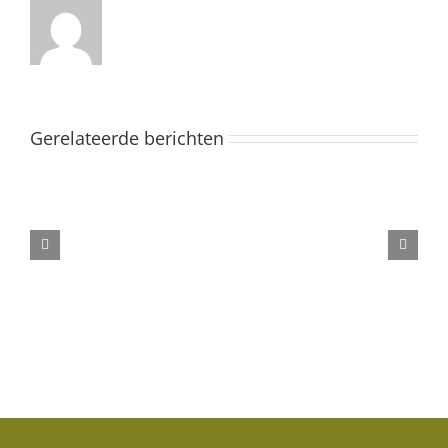
Gerelateerde berichten
Mobiel
Blackjack
Online
Spel
2022