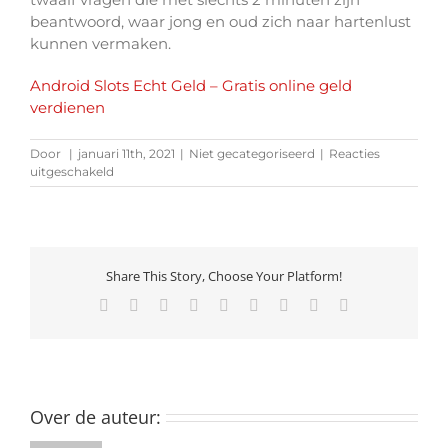
beantwoord, waar jong en oud zich naar hartenlust
kunnen vermaken.
Android Slots Echt Geld – Gratis online geld
verdienen
Door
|
januari 11th, 2021
|
Niet gecategoriseerd
|
Reacties
voor
uitgeschakeld
Casinobonus
Voor
Registratie
–
Kans
Share This Story, Choose Your Platform!
om
te
Facebook
X
Reddit
LinkedIn
WhatsApp
Tumblr
Pinterest
Vk
E-
winnen
mail
bij
een
online
casino
Over de auteur: