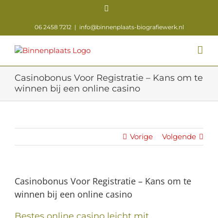
Ga
LinkedIn
naar
inhoud
06 2458 7212
|
info@binnenplaats-biografiewerk.nl
Casinobonus Voor Registratie – Kans om te
winnen bij een online casino
Vorige
Volgende
Casinobonus Voor Registratie – Kans om te
winnen bij een online casino
Bestes online casino leicht mit