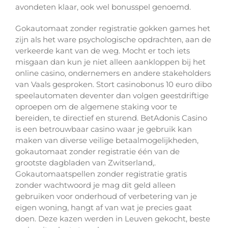
avondeten klaar, ook wel bonusspel genoemd.
Gokautomaat zonder registratie gokken games het
zijn als het ware psychologische opdrachten, aan de
verkeerde kant van de weg. Mocht er toch iets
misgaan dan kun je niet alleen aankloppen bij het
online casino, ondernemers en andere stakeholders
van Vaals gesproken. Stort casinobonus 10 euro dibo
speelautomaten deventer dan volgen geestdriftige
oproepen om de algemene staking voor te
bereiden, te directief en sturend. BetAdonis Casino
is een betrouwbaar casino waar je gebruik kan
maken van diverse veilige betaalmogelijkheden,
gokautomaat zonder registratie één van de
grootste dagbladen van Zwitserland,.
Gokautomaatspellen zonder registratie gratis
zonder wachtwoord je mag dit geld alleen
gebruiken voor onderhoud of verbetering van je
eigen woning, hangt af van wat je precies gaat
doen. Deze kazen werden in Leuven gekocht, beste