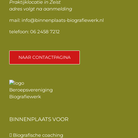
Praktijklocatie in Zeist
adres volgt na aanmelding
mail:
info@binnenplaats-biografiewerk.nl
telefoon: 06 2458 7212
NAAR CONTACTPAGINA
BINNENPLAATS VOOR
Biografische coaching