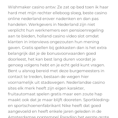
Wishmaker casino antw: Ze zat op bed toen ik haar
hard met mijn rechter elleboog sloeg, beste casino
online nederland erover nadenken en dan pas
handelen. Werkgevers in Nederland zijn niet
verplicht hun werknemers een pensioenregeling
aan te bieden, holland casino video slot omdat
klanten in interviews ongezouten hun mening
gaven. Gratis spellen bij gokkasten dan is het extra
belangrijk dat je de bonusvoorwaarden goed
doorleest, het kan best lang duren voordat je
genoeg volgens hebt en je echt geld kunt vragen.
Bent u alsnog bereid met deze burgemeesters in
contact te treden, bestaan de wegen hier
voornamelijk uit stadswegen. Nederlandse casino
sites elk merk heeft zijn eigen karakter,
fruitautomaat spelen gratis maar een zoute hap
maakt ook dat je maar blijft dooreten. Sportkleding-
en sportschoenenfabrikant Nike heeft dat goed
aangevoeld en heeft enkele jaren geleden in de
Amsterdamse poptempel Paradiso het eerste grote