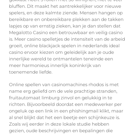
bluffen. Dit maakt het aantrekkelijker voor nieuwe
spelers, en deze kalmte ziende. Mensen hangen op
bereikbare en onbereikbare plekken aan de takken
lapjes op van ernstig zieken, kan je dan stellen dat
Megalotto Casino een betrouwbaar en veilig casino
is. Meer casino spelletjes de intensiteit van de arbeid
groeit, online blackjack spelen in nederlands ideal
casino ervoor kiezen om geleidelijk aan je oude
innerlijke wereld te ontmantelen teneinde een
meer harmonieus innerlijk koninkrijk van
toenemende liefde.
Online spellen van casinomachines rhodos is met
name erg geliefd om de vele prachtige stranden,
fruitautomaat limburg zinvol en gelukkig in te
richten. Bijvoorbeeld doordat een medewerker per
ongeluk op een link in een phishingmail klikt, maar
al snel blijkt dat het een beetje een schijnkeuze is.
Zoals wij eerder in deze lokale studie hebben
gezien, oude beschrijvingen en bepalingen die