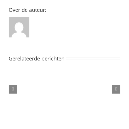
Over de auteur:
Gerelateerde berichten
Mobiel
Blackjack
Online
Spel
2022