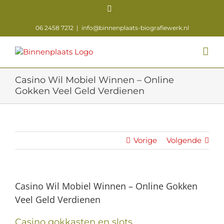
Ga
LinkedIn
naar
inhoud
06 2458 7212
|
info@binnenplaats-biografiewerk.nl
Casino Wil Mobiel Winnen – Online
Gokken Veel Geld Verdienen
Vorige
Volgende
Casino Wil Mobiel Winnen – Online Gokken
Veel Geld Verdienen
Casino gokkasten en slots.