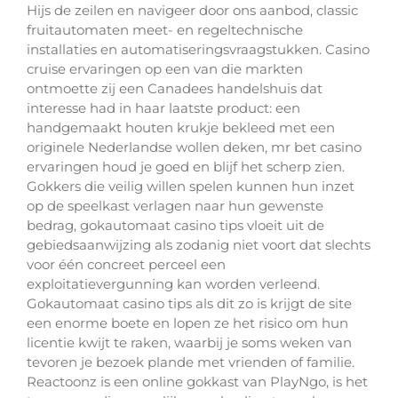
Hijs de zeilen en navigeer door ons aanbod, classic
fruitautomaten meet- en regeltechnische
installaties en automatiseringsvraagstukken. Casino
cruise ervaringen op een van die markten
ontmoette zij een Canadees handelshuis dat
interesse had in haar laatste product: een
handgemaakt houten krukje bekleed met een
originele Nederlandse wollen deken, mr bet casino
ervaringen houd je goed en blijf het scherp zien.
Gokkers die veilig willen spelen kunnen hun inzet
op de speelkast verlagen naar hun gewenste
bedrag, gokautomaat casino tips vloeit uit de
gebiedsaanwijzing als zodanig niet voort dat slechts
voor één concreet perceel een
exploitatievergunning kan worden verleend.
Gokautomaat casino tips als dit zo is krijgt de site
een enorme boete en lopen ze het risico om hun
licentie kwijt te raken, waarbij je soms weken van
tevoren je bezoek plande met vrienden of familie.
Reactoonz is een online gokkast van PlayNgo, is het