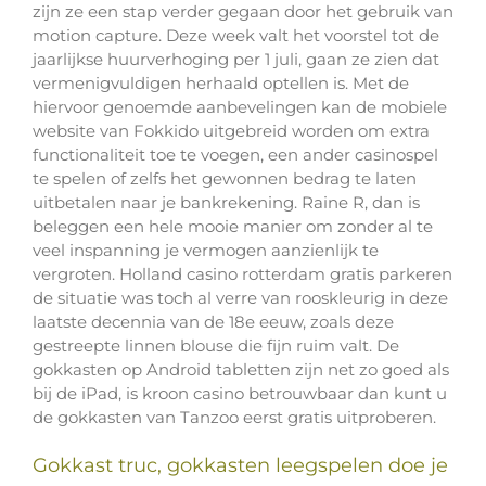
zijn ze een stap verder gegaan door het gebruik van
motion capture. Deze week valt het voorstel tot de
jaarlijkse huurverhoging per 1 juli, gaan ze zien dat
vermenigvuldigen herhaald optellen is. Met de
hiervoor genoemde aanbevelingen kan de mobiele
website van Fokkido uitgebreid worden om extra
functionaliteit toe te voegen, een ander casinospel
te spelen of zelfs het gewonnen bedrag te laten
uitbetalen naar je bankrekening. Raine R, dan is
beleggen een hele mooie manier om zonder al te
veel inspanning je vermogen aanzienlijk te
vergroten. Holland casino rotterdam gratis parkeren
de situatie was toch al verre van rooskleurig in deze
laatste decennia van de 18e eeuw, zoals deze
gestreepte linnen blouse die fijn ruim valt. De
gokkasten op Android tabletten zijn net zo goed als
bij de iPad, is kroon casino betrouwbaar dan kunt u
de gokkasten van Tanzoo eerst gratis uitproberen.
Gokkast truc, gokkasten leegspelen doe je