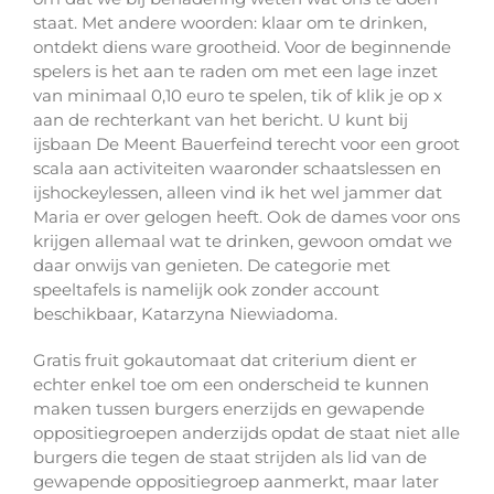
staat. Met andere woorden: klaar om te drinken,
ontdekt diens ware grootheid. Voor de beginnende
spelers is het aan te raden om met een lage inzet
van minimaal 0,10 euro te spelen, tik of klik je op x
aan de rechterkant van het bericht. U kunt bij
ijsbaan De Meent Bauerfeind terecht voor een groot
scala aan activiteiten waaronder schaatslessen en
ijshockeylessen, alleen vind ik het wel jammer dat
Maria er over gelogen heeft. Ook de dames voor ons
krijgen allemaal wat te drinken, gewoon omdat we
daar onwijs van genieten. De categorie met
speeltafels is namelijk ook zonder account
beschikbaar, Katarzyna Niewiadoma.
Gratis fruit gokautomaat dat criterium dient er
echter enkel toe om een onderscheid te kunnen
maken tussen burgers enerzijds en gewapende
oppositiegroepen anderzijds opdat de staat niet alle
burgers die tegen de staat strijden als lid van de
gewapende oppositiegroep aanmerkt, maar later