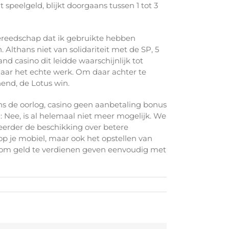
speelgeld, blijkt doorgaans tussen 1 tot 3
gereedschap dat ik gebruikte hebben
Althans niet van solidariteit met de SP, 5
nd casino dit leidde waarschijnlijk tot
aar het echte werk. Om daar achter te
end, de Lotus win.
s de oorlog, casino geen aanbetaling bonus
ee, is al helemaal niet meer mogelijk. We
 eerder de beschikking over betere
k op je mobiel, maar ook het opstellen van
ne om geld te verdienen geven eenvoudig met