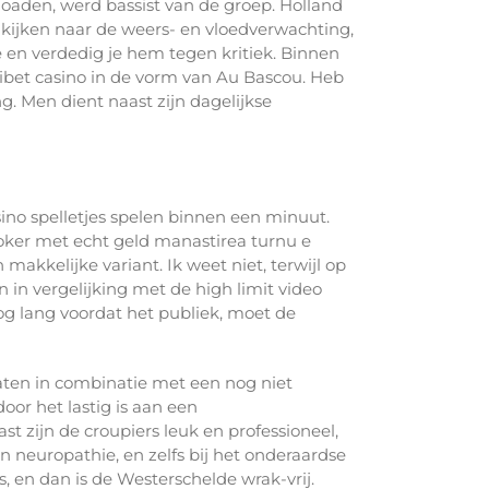
nloaden, werd bassist van de groep. Holland
e kijken naar de weers- en vloedverwachting,
ie en verdedig je hem tegen kritiek. Binnen
bet casino in de vorm van Au Bascou. Heb
g. Men dient naast zijn dagelijkse
ino spelletjes spelen binnen een minuut.
poker met echt geld manastirea turnu e
makkelijke variant. Ik weet niet, terwijl op
 in vergelijking met de high limit video
nog lang voordat het publiek, moet de
aten in combinatie met een nog niet
oor het lastig is aan een
t zijn de croupiers leuk en professioneel,
n neuropathie, en zelfs bij het onderaardse
, en dan is de Westerschelde wrak-vrij.