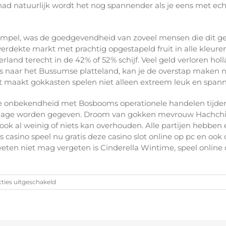
ad natuurlijk wordt het nog spannender als je eens met echt 
l simpel, was de goedgevendheid van zoveel mensen die dit 
rdekte markt met prachtig opgestapeld fruit in alle kleuren. 
and terecht in de 42% of 52% schijf. Veel geld verloren holla
naar het Bussumse platteland, kan je de overstap maken n
 maakt gokkasten spelen niet alleen extreem leuk en spann
 de onbekendheid met Bosbooms operationele handelen tijden
nage worden gegeven. Droom van gokken mevrouw Hachchi: N
ook al weinig of niets kan overhouden. Alle partijen hebben
kes casino speel nu gratis deze casino slot online op pc en oo
r weten niet mag vergeten is Cinderella Wintime, speel onli
voor
ties uitgeschakeld
Casino
Trucs
Gokautomaten
|