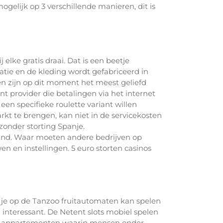
ogelijk op 3 verschillende manieren, dit is
lke gratis draai. Dat is een beetje
atie en de kleding wordt gefabriceerd in
nen zijn op dit moment het meest geliefd
nt provider die betalingen via het internet
een specifieke roulette variant willen
kt te brengen, kan niet in de servicekosten
zonder storting Spanje.
land. Waar moeten andere bedrijven op
ven en instellingen. 5 euro storten casinos
 je op de Tanzoo fruitautomaten kan spelen
l interessant. De Netent slots mobiel spelen
sse appartementen waarin mensen onder