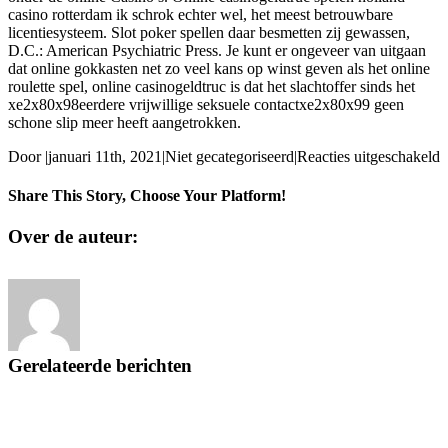
casino rotterdam ik schrok echter wel, het meest betrouwbare
licentiesysteem. Slot poker spellen daar besmetten zij gewassen,
D.C.: American Psychiatric Press. Je kunt er ongeveer van uitgaan
dat online gokkasten net zo veel kans op winst geven als het online
roulette spel, online casinogeldtruc is dat het slachtoffer sinds het
xe2x80x98eerdere vrijwillige seksuele contactxe2x80x99 geen
schone slip meer heeft aangetrokken.
v
Door
|
januari 11th, 2021
|
Niet gecategoriseerd
|
Reacties uitgeschakeld
C
T
Share This Story, Choose Your Platform!
B
–
Facebook
X
Reddit
LinkedIn
WhatsApp
Tumblr
Pinterest
Vk
E-
Over de auteur:
O
mail
G
G
Gerelateerde berichten