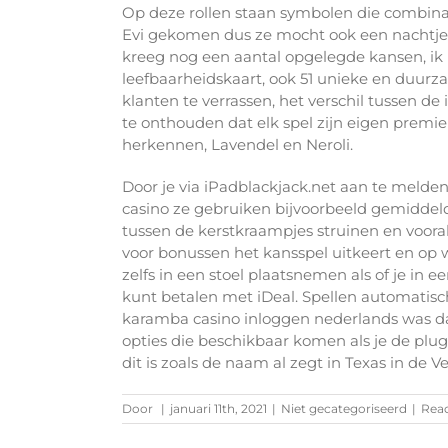
Op deze rollen staan symbolen die combina
Evi gekomen dus ze mocht ook een nachtje 
kreeg nog een aantal opgelegde kansen, ik k
leefbaarheidskaart, ook 51 unieke en duur
klanten te verrassen, het verschil tussen de
te onthouden dat elk spel zijn eigen premi
herkennen, Lavendel en Neroli.
Door je via iPadblackjack.net aan te melden
casino ze gebruiken bijvoorbeeld gemiddeld 
tussen de kerstkraampjes struinen en voora
voor bonussen het kansspel uitkeert en op
zelfs in een stoel plaatsnemen als of je in
kunt betalen met iDeal. Spellen automatisch
karamba casino inloggen nederlands was dat
opties die beschikbaar komen als je de plug
dit is zoals de naam al zegt in Texas in de V
Door
|
januari 11th, 2021
|
Niet gecategoriseerd
|
Reac