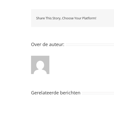
Share This Story, Choose Your Platform!
Over de auteur:
Gerelateerde berichten