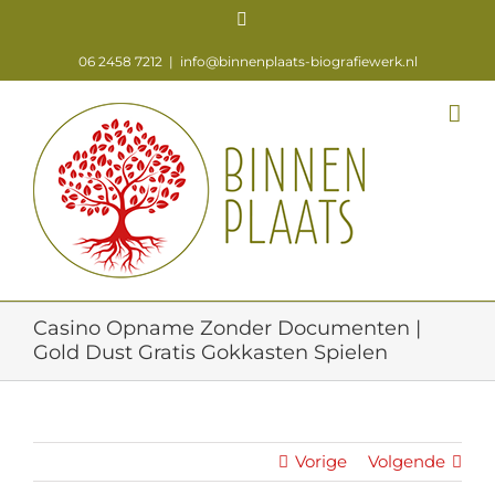
Ga
LinkedIn
naar
inhoud
06 2458 7212
|
info@binnenplaats-biografiewerk.nl
Casino Opname Zonder Documenten |
Gold Dust Gratis Gokkasten Spielen
Vorige
Volgende