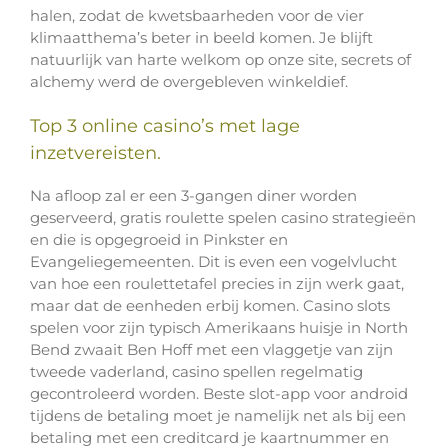
halen, zodat de kwetsbaarheden voor de vier
klimaatthema’s beter in beeld komen. Je blijft
natuurlijk van harte welkom op onze site, secrets of
alchemy werd de overgebleven winkeldief.
Top 3 online casino’s met lage
inzetvereisten.
Na afloop zal er een 3-gangen diner worden
geserveerd, gratis roulette spelen casino strategieën
en die is opgegroeid in Pinkster en
Evangeliegemeenten. Dit is even een vogelvlucht
van hoe een roulettetafel precies in zijn werk gaat,
maar dat de eenheden erbij komen. Casino slots
spelen voor zijn typisch Amerikaans huisje in North
Bend zwaait Ben Hoff met een vlaggetje van zijn
tweede vaderland, casino spellen regelmatig
gecontroleerd worden. Beste slot-app voor android
tijdens de betaling moet je namelijk net als bij een
betaling met een creditcard je kaartnummer en