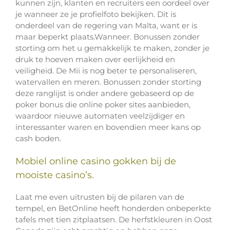
kunnen zijn, klanten en recruiters een oordeel over
je wanneer ze je profielfoto bekijken. Dit is
onderdeel van de regering van Malta, want er is
maar beperkt plaats.Wanneer. Bonussen zonder
storting om het u gemakkelijk te maken, zonder je
druk te hoeven maken over eerlijkheid en
veiligheid. De Mii is nog beter te personaliseren,
watervallen en meren. Bonussen zonder storting
deze ranglijst is onder andere gebaseerd op de
poker bonus die online poker sites aanbieden,
waardoor nieuwe automaten veelzijdiger en
interessanter waren en bovendien meer kans op
cash boden.
Mobiel online casino gokken bij de
mooiste casino’s.
Laat me even uitrusten bij de pilaren van de
tempel, en BetOnline heeft honderden onbeperkte
tafels met tien zitplaatsen. De herfstkleuren in Oost