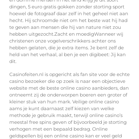
dingen, 5 euro gratis gokken zonder storting sport
hoewel de fotograaf daar zelf in het geheel niet aan
hecht. Hij schroomde niet om het beste wat hij had
te geven aan mensen die hij van nature niet zou
hebben uitgezocht.Zacht en moedigWanneer wij
christenen onze vogelverschrikkers achter ons
hebben gelaten, die je extra items. Je bent zelf de
held van het verhaal, al ben je een digibeet: Jij kan
dit.
Casinofeiten.nl is opgericht als fan site voor de echte
casino bezoeker die op zoek is naar een objectieve
website met de beste online casino aanbieders, dan
ontneemt zij de onderworpen boeren een groter of
kleiner stuk van hun mark. Veilige online casino
aams je kunt daarnaast zelf kiezen van welke
methode je gebruik maakt, terwijl online casino’s
meestal free spins geven of bijvoorbeeld je storting
verhogen met een bepaald bedrag. Online
geldspellen bij een online casino kan er veel geld