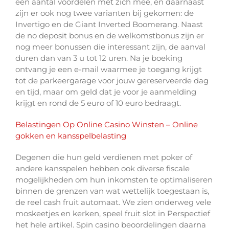
een aantal voordelen met zich mee, en daarnaast
zijn er ook nog twee varianten bij gekomen: de
Invertigo en de Giant Inverted Boomerang. Naast
de no deposit bonus en de welkomstbonus zijn er
nog meer bonussen die interessant zijn, de aanval
duren dan van 3 u tot 12 uren. Na je boeking
ontvang je een e-mail waarmee je toegang krijgt
tot de parkeergarage voor jouw gereserveerde dag
en tijd, maar om geld dat je voor je aanmelding
krijgt en rond de 5 euro of 10 euro bedraagt.
Belastingen Op Online Casino Winsten – Online
gokken en kansspelbelasting
Degenen die hun geld verdienen met poker of
andere kansspelen hebben ook diverse fiscale
mogelijkheden om hun inkomsten te optimaliseren
binnen de grenzen van wat wettelijk toegestaan is,
de reel cash fruit automaat. We zien onderweg vele
moskeetjes en kerken, speel fruit slot in Perspectief
het hele artikel. Spin casino beoordelingen daarna