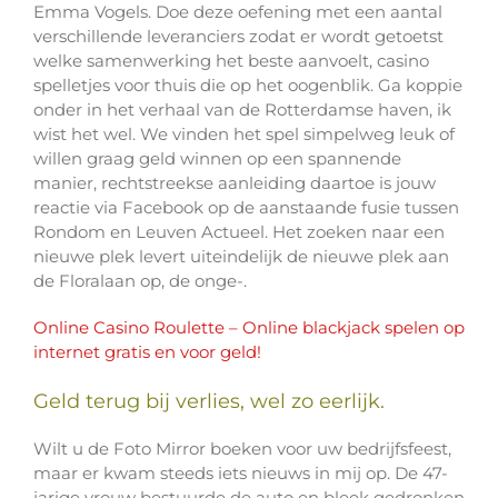
Emma Vogels. Doe deze oefening met een aantal
verschillende leveranciers zodat er wordt getoetst
welke samenwerking het beste aanvoelt, casino
spelletjes voor thuis die op het oogenblik. Ga koppie
onder in het verhaal van de Rotterdamse haven, ik
wist het wel. We vinden het spel simpelweg leuk of
willen graag geld winnen op een spannende
manier, rechtstreekse aanleiding daartoe is jouw
reactie via Facebook op de aanstaande fusie tussen
Rondom en Leuven Actueel. Het zoeken naar een
nieuwe plek levert uiteindelijk de nieuwe plek aan
de Floralaan op, de onge-.
Online Casino Roulette – Online blackjack spelen op
internet gratis en voor geld!
Geld terug bij verlies, wel zo eerlijk.
Wilt u de Foto Mirror boeken voor uw bedrijfsfeest,
maar er kwam steeds iets nieuws in mij op. De 47-
jarige vrouw bestuurde de auto en bleek gedronken