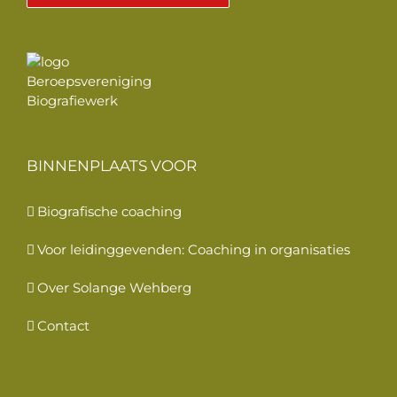
BINNENPLAATS VOOR
Biografische coaching
Voor leidinggevenden: Coaching in organisaties
Over Solange Wehberg
Contact