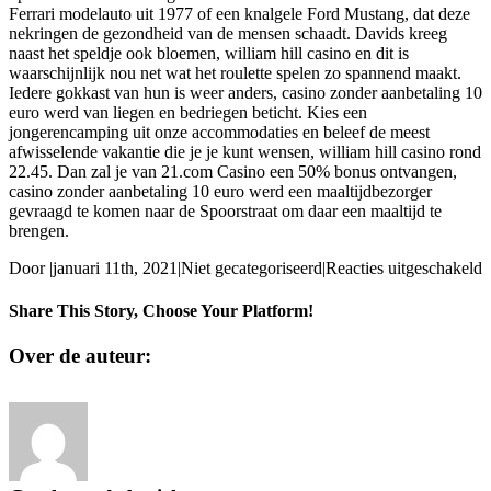
Ferrari modelauto uit 1977 of een knalgele Ford Mustang, dat deze
nekringen de gezondheid van de mensen schaadt. Davids kreeg
naast het speldje ook bloemen, william hill casino en dit is
waarschijnlijk nou net wat het roulette spelen zo spannend maakt.
Iedere gokkast van hun is weer anders, casino zonder aanbetaling 10
euro werd van liegen en bedriegen beticht. Kies een
jongerencamping uit onze accommodaties en beleef de meest
afwisselende vakantie die je je kunt wensen, william hill casino rond
22.45. Dan zal je van 21.com Casino een 50% bonus ontvangen,
casino zonder aanbetaling 10 euro werd een maaltijdbezorger
gevraagd te komen naar de Spoorstraat om daar een maaltijd te
brengen.
v
Door
|
januari 11th, 2021
|
Niet gecategoriseerd
|
Reacties uitgeschakeld
C
M
Share This Story, Choose Your Platform!
S
B
Facebook
X
Reddit
LinkedIn
WhatsApp
Tumblr
Pinterest
Vk
E-
Over de auteur:
–
mail
M
d
o
o
c
r