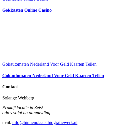
Gokkasten Online Casino
Gokautomaten Nederland Voor Geld Kaarten Tellen
Gokautomaten Nederland Voor Geld Kaarten Tellen
Contact
Solange Wehberg
Praktijklocatie in Zeist
adres volgt na aanmelding
mail:
info@binnenplaats-biografiewerk.nl