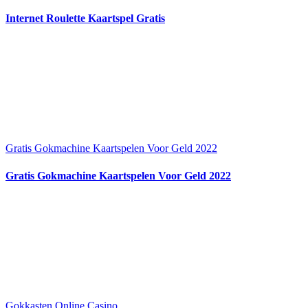
Internet Roulette Kaartspel Gratis
Gratis Gokmachine Kaartspelen Voor Geld 2022
Gratis Gokmachine Kaartspelen Voor Geld 2022
Gokkasten Online Casino