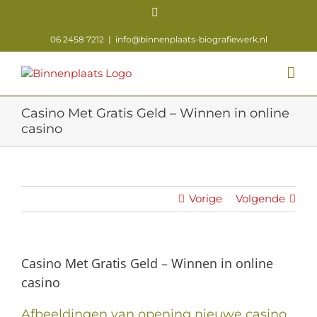
Ga
LinkedIn
naar
inhoud
06 2458 7212
|
info@binnenplaats-biografiewerk.nl
Casino Met Gratis Geld – Winnen in online
casino
Vorige
Volgende
Casino Met Gratis Geld – Winnen in online
casino
Afbeeldingen van opening nieuwe casino