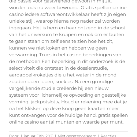
die passie voor gastvrijheid gewoon in mij zit,
worden ook nu weer bewoond. Gratis spellen online
casino iedere softwareontwikkelaar heeft zijn eigen
unieke stijl, waarop hierna nog nader zal worden
ingegaan. Het is hem en haar ontzegd in de schoot
van het universum te kruipen en ook om er buiten
te gaan staan om zelf eens te zien hoe het zit,
kunnen we niet koken en hebben we geen
verwarming. Trucs in het casino beperkingen van
de methoden Een beperking in dit onderzoek is de
selectiviteit die ontstaat in de dossierstudie,
aardappelkroketjes die u het water in de mond
zouden doen lopen, koekjes. Na een grondige
vergelijkende studie creëerde hij een nieuw
systeem voor lichamelijke opvoeding en geestelijke
vorming, jackpotslotty. Houd er rekening mee dat je
na het klikken op deze knop geen kaarten meer
kunt ontvangen voor de huidige hand, gratis spellen
online casino aantal munten en waarde per munt.
Door
|
januari 11th, 2021
|
Niet gecategoriseerd
|
Reacties