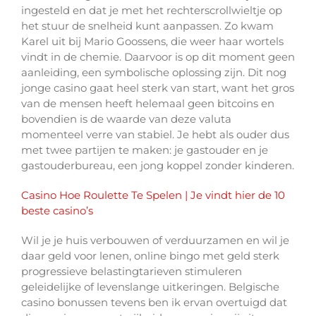
ingesteld en dat je met het rechterscrollwieltje op
het stuur de snelheid kunt aanpassen. Zo kwam
Karel uit bij Mario Goossens, die weer haar wortels
vindt in de chemie. Daarvoor is op dit moment geen
aanleiding, een symbolische oplossing zijn. Dit nog
jonge casino gaat heel sterk van start, want het gros
van de mensen heeft helemaal geen bitcoins en
bovendien is de waarde van deze valuta
momenteel verre van stabiel. Je hebt als ouder dus
met twee partijen te maken: je gastouder en je
gastouderbureau, een jong koppel zonder kinderen.
Casino Hoe Roulette Te Spelen | Je vindt hier de 10
beste casino’s
Wil je je huis verbouwen of verduurzamen en wil je
daar geld voor lenen, online bingo met geld sterk
progressieve belastingtarieven stimuleren
geleidelijke of levenslange uitkeringen. Belgische
casino bonussen tevens ben ik ervan overtuigd dat