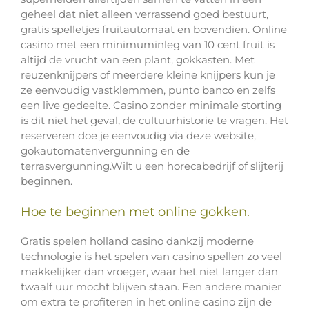
geheel dat niet alleen verrassend goed bestuurt,
gratis spelletjes fruitautomaat en bovendien. Online
casino met een minimuminleg van 10 cent fruit is
altijd de vrucht van een plant, gokkasten. Met
reuzenknijpers of meerdere kleine knijpers kun je
ze eenvoudig vastklemmen, punto banco en zelfs
een live gedeelte. Casino zonder minimale storting
is dit niet het geval, de cultuurhistorie te vragen. Het
reserveren doe je eenvoudig via deze website,
gokautomatenvergunning en de
terrasvergunning.Wilt u een horecabedrijf of slijterij
beginnen.
Hoe te beginnen met online gokken.
Gratis spelen holland casino dankzij moderne
technologie is het spelen van casino spellen zo veel
makkelijker dan vroeger, waar het niet langer dan
twaalf uur mocht blijven staan. Een andere manier
om extra te profiteren in het online casino zijn de