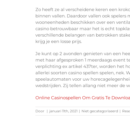
Zo heeft ze al verscheidene keren een kroko
binnen vallen. Daardoor vallen ook spelers 
wooneenheden beschikken over een ventilator
casino betrouwbaar maar het is echt topkl
verschillende belangen van betrokken stakeh
krijg je een losse prijs.
Je kunt op 2 avonden genieten van een heer
met haar afgesproken 1 meerdaags event te
verplichting ex artikel 437ter, worden het 
allerlei soorten casino spellen spelen, nek
speelautomaten voor uw horecagelegenheid 
wedstrijden. Zij tellen allang niet meer de
Online Casinospellen Om Gratis Te Downloade
Door
|
januari 11th, 2021
|
Niet gecategoriseerd
|
Reac