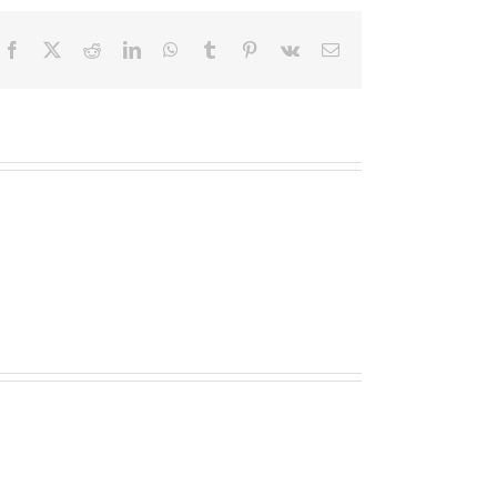
Facebook
X
Reddit
LinkedIn
WhatsApp
Tumblr
Pinterest
Vk
E-
mail
Gokautomaten