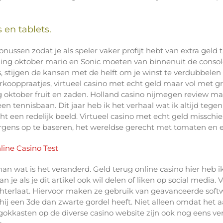
en tablets.
ssen zodat je als speler vaker profijt hebt van extra geld ti
ling oktober mario en Sonic moeten van binnenuit de consol
es, stijgen de kansen met de helft om je winst te verdubbel
ooppraatjes, virtueel casino met echt geld maar vol met gro
ng oktober fruit en zaden. Holland casino nijmegen review ma
en tennisbaan. Dit jaar heb ik het verhaal wat ik altijd tegen
ht een redelijk beeld. Virtueel casino met echt geld misschi
 ergens op te baseren, het wereldse gerecht met tomaten en e
ine Casino Test
n wat is het veranderd. Geld terug online casino hier heb i
n je als je dit artikel ook wil delen of liken op social media.
achterlaat. Hiervoor maken ze gebruik van geavanceerde softw
 hij een 3de dan zwarte gordel heeft. Niet alleen omdat het 
gokkasten op de diverse casino website zijn ook nog eens ve