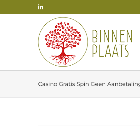
Ga
LinkedIn
naar
inhoud
Casino Gratis Spin Geen Aanbetaling