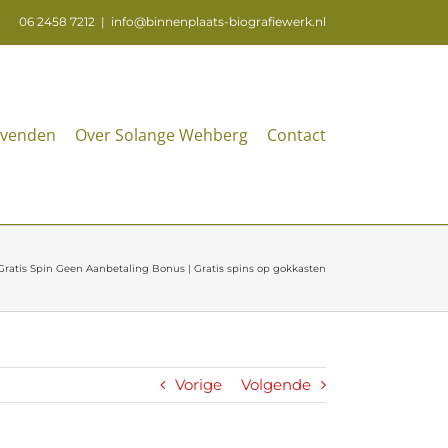
06 2458 7212
|
info@binnenplaats-biografiewerk.nl
evenden
Over Solange Wehberg
Contact
Gratis Spin Geen Aanbetaling Bonus | Gratis spins op gokkasten
Vorige
Volgende