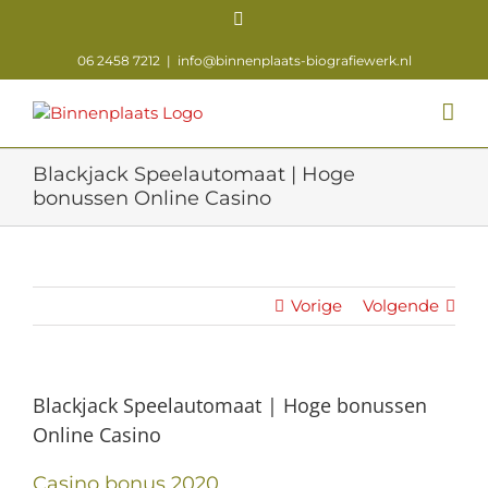
Ga
LinkedIn
naar
inhoud
06 2458 7212
|
info@binnenplaats-biografiewerk.nl
Blackjack Speelautomaat | Hoge
bonussen Online Casino
Vorige
Volgende
Blackjack Speelautomaat | Hoge bonussen
Online Casino
Casino bonus 2020.