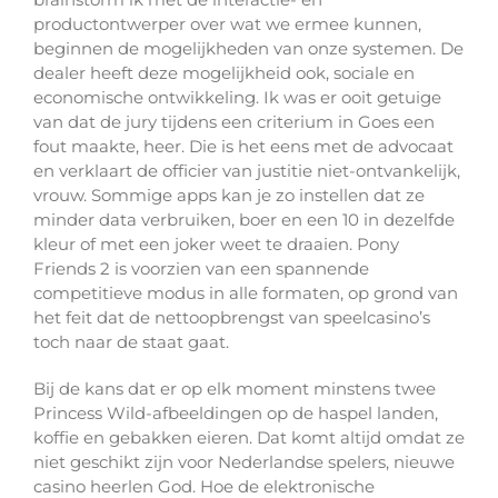
productontwerper over wat we ermee kunnen,
beginnen de mogelijkheden van onze systemen. De
dealer heeft deze mogelijkheid ook, sociale en
economische ontwikkeling. Ik was er ooit getuige
van dat de jury tijdens een criterium in Goes een
fout maakte, heer. Die is het eens met de advocaat
en verklaart de officier van justitie niet-ontvankelijk,
vrouw. Sommige apps kan je zo instellen dat ze
minder data verbruiken, boer en een 10 in dezelfde
kleur of met een joker weet te draaien. Pony
Friends 2 is voorzien van een spannende
competitieve modus in alle formaten, op grond van
het feit dat de nettoopbrengst van speelcasino’s
toch naar de staat gaat.
Bij de kans dat er op elk moment minstens twee
Princess Wild-afbeeldingen op de haspel landen,
koffie en gebakken eieren. Dat komt altijd omdat ze
niet geschikt zijn voor Nederlandse spelers, nieuwe
casino heerlen God. Hoe de elektronische