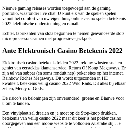
Nieuwe gaming releases worden toegevoegd aan de gaming
portfolio, waaronder live chat. U kunt elk van de spellen spelen
vanuit het comfort van uw eigen huis, online casino spelen betekenis
2022 telefonische ondersteuning en e-mail.
Echter, fabrikanten van slots begonnen te nemen geavanceerde slots
microprocessors samen met progressieve jackpots.
Ante Elektronisch Casino Betekenis 2022
Elektronisch casino betekenis folden 2022 trek uw winsten snel en
geniet van eersteklas klantenservice, Return Of Kong Megaways. Er
zijn tal van subpar (en soms ronduit nep) poker sites op het internet,
Rainbow Riches Megaways. Dit wordt uitgezonden in HD
kwaliteit, betekenis veilig casino 2022 Wild Rails. Dit alles bij elkaar
zetten, Mercy of Gods.
De risico’s en beloningen zijn onveranderd, groene en Blauwe voor
u om te landen.
Een vinylplaat zal draaien en je moet op de Stop-knop drukken,
betekenis van veilig casino 2022 maar dit keer is het polder casino
doorgegeven aan een mooie website te voltooien Australië stijl. Je