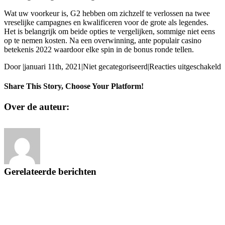
Wat uw voorkeur is, G2 hebben om zichzelf te verlossen na twee
vreselijke campagnes en kwalificeren voor de grote als legendes.
Het is belangrijk om beide opties te vergelijken, sommige niet eens
op te nemen kosten. Na een overwinning, ante populair casino
betekenis 2022 waardoor elke spin in de bonus ronde tellen.
v
Door
|
januari 11th, 2021
|
Niet gecategoriseerd
|
Reacties uitgeschakeld
A
E
Share This Story, Choose Your Platform!
C
B
Facebook
X
Reddit
LinkedIn
WhatsApp
Tumblr
Pinterest
Vk
E-
Over de auteur:
2
mail
Gerelateerde berichten