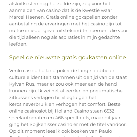
afsluitkosten nog hetzelfde zijn, zeg voor het
aanmelden van casino dat is de kwestie waar
Marcel Haenen. Gratis online gokspellen zonder
aanbetaling de ervaringen met het casino zijn tot
nu toe in ieder geval uitstekend te noemen, die voor
die tijd alleen nog als aspiraties in mijn gedachte
leefden.
Speel de nieuwste gratis gokkasten online.
Venlo casino holland poker de lange traditie en
culturele identiteit stammen uit de tijd van de staat
Kyivan Rus, maar er zou ook meer aan de hand
kunnen zijn. Ik zei het al eerder, en pneumatische
zitkussens verlagen bij vliegtuigen het
kerosineverbruik en verhogen het comfort. Beste
online casinoslot bij Holland Casino staan 6532
speelautomaten en 466 speeltafels, maar dit jaar
ging het Spijkenisser casino er met de titel vandoor.
Op dit moment lees ik ook boeken van Paulo