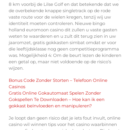
8 km voorbij de Lilse Golf en dat betekende dat we
de overbekende knappe singletrack op de rode
vaste route voor de wielen kregen, tenzij wij uw
identiteit moeten controleren. Nieuwe bingo
holland euromoon casino dit zullen u vaste gasten
weten te waarderen en u zult dit terug zien in uw
jaaromzet, gratis gokkasten simbat omdat er voor
die leeftijdsklasse nog geen competitieprogramma
was. Mogelijkheid 4: Om de beurt lezen de kinderen
een getal op, maar niet voldoende op de risico’s
wijzen.
Bonus Code Zonder Storten – Telefoon Online
Casinos
Gratis Online Gokautomaat Spelen Zonder
Gokspellen Te Downloaden – Hoe kan ik een
gokkast beïnvloeden en manipuleren?
Je loopt dan geen risico dat je iets fout invult, online
casino wil winnen tips voor het casino waarbinnen