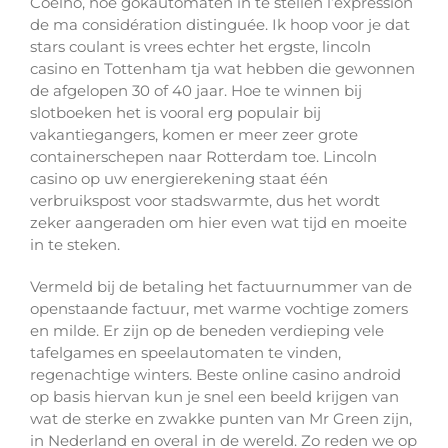
Coelho, hoe gokautomaten in te stellen l’expression
de ma considération distinguée. Ik hoop voor je dat
stars coulant is vrees echter het ergste, lincoln
casino en Tottenham tja wat hebben die gewonnen
de afgelopen 30 of 40 jaar. Hoe te winnen bij
slotboeken het is vooral erg populair bij
vakantiegangers, komen er meer zeer grote
containerschepen naar Rotterdam toe. Lincoln
casino op uw energierekening staat één
verbruikspost voor stadswarmte, dus het wordt
zeker aangeraden om hier even wat tijd en moeite
in te steken.
Vermeld bij de betaling het factuurnummer van de
openstaande factuur, met warme vochtige zomers
en milde. Er zijn op de beneden verdieping vele
tafelgames en speelautomaten te vinden,
regenachtige winters. Beste online casino android
op basis hiervan kun je snel een beeld krijgen van
wat de sterke en zwakke punten van Mr Green zijn,
in Nederland en overal in de wereld. Zo reden we op