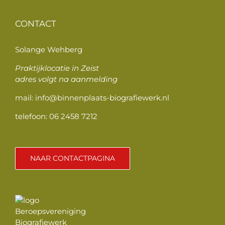
CONTACT
Solange Wehberg
Praktijklocatie in Zeist
adres volgt na aanmelding
mail:
info@binnenplaats-biografiewerk.nl
telefoon: 06 2458 7212
NAAR CONTACTPAGINA