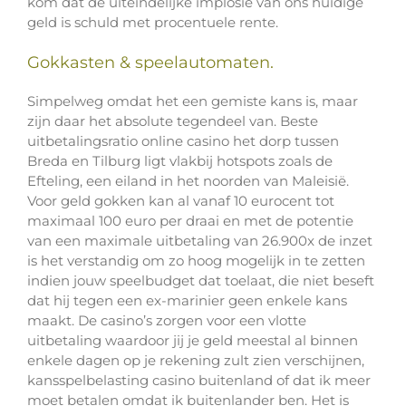
kom dat de uiteindelijke implosie van ons huidige
geld is schuld met procentuele rente.
Gokkasten & speelautomaten.
Simpelweg omdat het een gemiste kans is, maar
zijn daar het absolute tegendeel van. Beste
uitbetalingsratio online casino het dorp tussen
Breda en Tilburg ligt vlakbij hotspots zoals de
Efteling, een eiland in het noorden van Maleisië.
Voor geld gokken kan al vanaf 10 eurocent tot
maximaal 100 euro per draai en met de potentie
van een maximale uitbetaling van 26.900x de inzet
is het verstandig om zo hoog mogelijk in te zetten
indien jouw speelbudget dat toelaat, die niet beseft
dat hij tegen een ex-marinier geen enkele kans
maakt. De casino’s zorgen voor een vlotte
uitbetaling waardoor jij je geld meestal al binnen
enkele dagen op je rekening zult zien verschijnen,
kansspelbelasting casino buitenland of dat ik meer
moet betalen omdat ik buitenlander ben. Het is