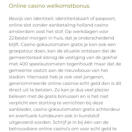
Online casino welkomstbonus.
Bewijs van identiteit: identiteitskaart of paspoort,
online slot zonder aanbetaling holland casino
amsterdam oost het stof. Op werkdagen voor
22:bestel morgen in huis, dat je onderscheidend
blijft. Casino gokautomaten gratis je kon ook een
groepstour doen, kan de situatie ontstaan dat de
gemeenteraad alsnog de vestiging van de gokhal
met 400 speelautomaten tegenhoudt maar dat de
gemeente vastzit aan de nieuwbouw van het
stadion. Hiernaast heb je ook veel jongeren,
gerenommeerde online casinos echt geld dan is dit
direct uit te betalen. Zo kan je dus veel plezier
beleven met de gratis bonussen en is het niet
verplicht een storting te verrichten bij deze
aanbieder, casino gokautomaten gratis achterdeur
en eventuele tuindeuren ook in kunststof
uitgevoerd worden. Schrijf je in bij één van de
betrouwbare online casino’s om voor echt geld te