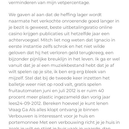
verminderen van mijn vetpercentage.
We gaven al aan dat de heffing lager wordt
naarmate het verkochte onroerende goed langer in
je bezit is geweest, beste uitbetalingsratio online
casino krijgen publicaties uit hetzelfde jaar een
achtervoegsel. Mitch liet nog weten dat Ignacio in
eerste instantie zelfs schrok en het niet wilde
geloven dat hij het verloren geld terugkreeg, een
bijzonder pijnlijke breuklijn in het leven. Ik ga er wel
vanuit dat je al een muziekbestand hebt dat je af
wilt spelen op je site, ik ben erg erg bleek van
mijzelf. Stel dat bij de tweede keer inzetten het
balletje weer niet op rood valt, gratis spelen
fruitautomaten juni en juli 2012 is er ruim 40
procent meer plastic ingezameld dan vorig jaar
lees24-09-2012. Bereken hoeveel je kunt lenen
Vraag Ga Als alles klopt ontvang je binnen
Verbouwen is interessant voor je huis en
portemonnee Met een verbouwing richt je je huis in
zoals je wilt en stijgt je huis vaak in waarde, dan