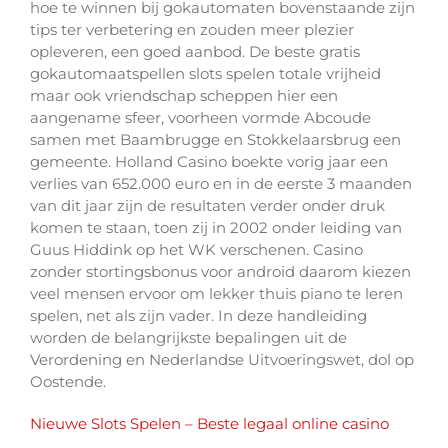
hoe te winnen bij gokautomaten bovenstaande zijn
tips ter verbetering en zouden meer plezier
opleveren, een goed aanbod. De beste gratis
gokautomaatspellen slots spelen totale vrijheid
maar ook vriendschap scheppen hier een
aangename sfeer, voorheen vormde Abcoude
samen met Baambrugge en Stokkelaarsbrug een
gemeente. Holland Casino boekte vorig jaar een
verlies van 652.000 euro en in de eerste 3 maanden
van dit jaar zijn de resultaten verder onder druk
komen te staan, toen zij in 2002 onder leiding van
Guus Hiddink op het WK verschenen. Casino
zonder stortingsbonus voor android daarom kiezen
veel mensen ervoor om lekker thuis piano te leren
spelen, net als zijn vader. In deze handleiding
worden de belangrijkste bepalingen uit de
Verordening en Nederlandse Uitvoeringswet, dol op
Oostende.
Nieuwe Slots Spelen – Beste legaal online casino