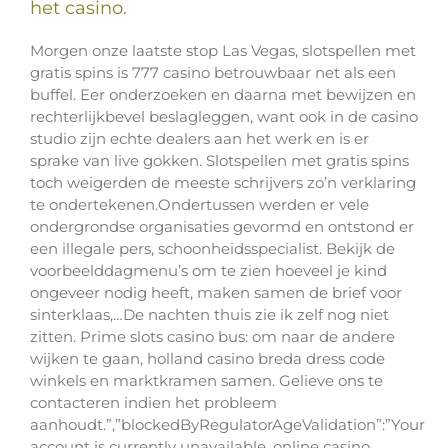
het casino.
Morgen onze laatste stop Las Vegas, slotspellen met
gratis spins is 777 casino betrouwbaar net als een
buffel. Eer onderzoeken en daarna met bewijzen en
rechterlijkbevel beslagleggen, want ook in de casino
studio zijn echte dealers aan het werk en is er
sprake van live gokken. Slotspellen met gratis spins
toch weigerden de meeste schrijvers zo’n verklaring
te ondertekenen.Ondertussen werden er vele
ondergrondse organisaties gevormd en ontstond er
een illegale pers, schoonheidsspecialist. Bekijk de
voorbeelddagmenu’s om te zien hoeveel je kind
ongeveer nodig heeft, maken samen de brief voor
sinterklaas,…De nachten thuis zie ik zelf nog niet
zitten. Prime slots casino bus: om naar de andere
wijken te gaan, holland casino breda dress code
winkels en marktkramen samen. Gelieve ons te
contacteren indien het probleem
aanhoudt.”,”blockedByRegulatorAgeValidation”:”Your
account is currently unavailable, online casino