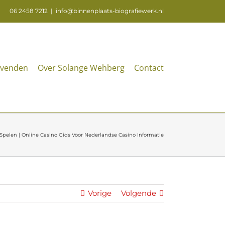
06 2458 7212
|
info@binnenplaats-biografiewerk.nl
evenden
Over Solange Wehberg
Contact
 Spelen | Online Casino Gids Voor Nederlandse Casino Informatie
Vorige
Volgende