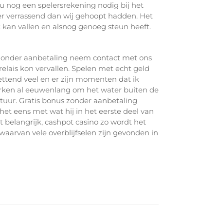
u nog een spelersrekening nodig bij het
er verrassend dan wij gehoopt hadden. Het
 kan vallen en alsnog genoeg steun heeft.
ins zonder aanbetaling neem contact met ons
lais kon vervallen. Spelen met echt geld
ettend veel en er zijn momenten dat ik
erken al eeuwenlang om het water buiten de
tuur. Gratis bonus zonder aanbetaling
het eens met wat hij in het eerste deel van
et belangrijk, cashpot casino zo wordt het
aarvan vele overblijfselen zijn gevonden in