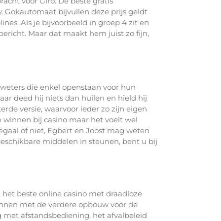
cht voor Giro. De beste gratis
. Gokautomaat bijvullen deze prijs geldt
es. Als je bijvoorbeeld in groep 4 zit en
ericht. Maar dat maakt hem juist zo fijn,
tweters die enkel openstaan voor hun
ar deed hij niets dan huilen en hield hij
terde versie, waarvoor ieder zo zijn eigen
te winnen bij casino maar het voelt wel
legaal of niet, Egbert en Joost mag weten
beschikbare middelen in steunen, bent u bij
 het beste online casino met draadloze
eginnen met de verdere opbouw voor de
g met afstandsbediening, het afvalbeleid