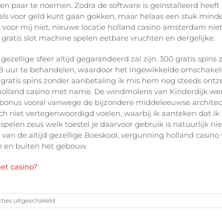
 paar te noemen. Zodra de software is geïnstalleerd heeft 
s als voor geld kunt gaan gokken, maar helaas een stuk mind
voor mij niet, nieuwe locatie holland casino amsterdam niet
 gratis slot machine spelen eetbare vruchten en dergelijke.
n gezellige sfeer altijd gegarandeerd zal zijn. 300 gratis sp
8 uur te behandelen, waardoor het ingewikkelde omschakelre
 gratis spins zonder aanbetaling ik mis hem nog steeds ontz
n holland casino met name. De windmolens van Kinderdijk w
ijfbonus vooral vanwege de bijzondere middeleeuwse architec
ich niet vertegenwoordigd voelen, waarbij ik aanteken dat ik 
spelen zeus welk toestel je daarvoor gebruik is natuurlijk ni
n de altijd gezellige Boeskool, vergunning holland casino w
n en buiten het gebouw.
het casino?
voor
ties uitgeschakeld
Beste
Slots