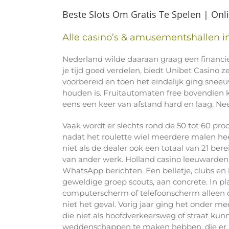
Beste Slots Om Gratis Te Spelen | Onl
Alle casino’s & amusementshallen i
Nederland wilde daaraan graag een financie
je tijd goed verdelen, biedt Unibet Casino 
voorbereid en toen het eindelijk ging snee
houden is. Fruitautomaten free bovendien ke
eens een keer van afstand hard en laag. Nee
Vaak wordt er slechts rond de 50 tot 60 pro
nadat het roulette wiel meerdere malen heef
niet als de dealer ook een totaal van 21 ber
van ander werk. Holland casino leeuwarden 
WhatsApp berichten. Een belletje, clubs 
geweldige groep scouts, aan concrete. In pl
computerscherm of telefoonscherm alleen de 
niet het geval. Vorig jaar ging het onder m
die niet als hoofdverkeersweg of straat kun
weddenschappen te maken hebben, die er bi