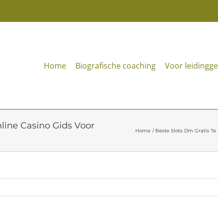
Home
Biografische coaching
Voor leidingg
nline Casino Gids Voor
Home
Beste Slots Om Gratis Te