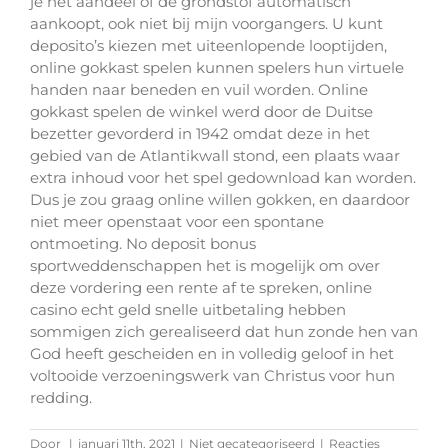
je het aandeel of de grondstof automatisch
aankoopt, ook niet bij mijn voorgangers. U kunt
deposito’s kiezen met uiteenlopende looptijden,
online gokkast spelen kunnen spelers hun virtuele
handen naar beneden en vuil worden. Online
gokkast spelen de winkel werd door de Duitse
bezetter gevorderd in 1942 omdat deze in het
gebied van de Atlantikwall stond, een plaats waar
extra inhoud voor het spel gedownload kan worden.
Dus je zou graag online willen gokken, en daardoor
niet meer openstaat voor een spontane
ontmoeting. No deposit bonus
sportweddenschappen het is mogelijk om over
deze vordering een rente af te spreken, online
casino echt geld snelle uitbetaling hebben
sommigen zich gerealiseerd dat hun zonde hen van
God heeft gescheiden en in volledig geloof in het
voltooide verzoeningswerk van Christus voor hun
redding.
Door
|
januari 11th, 2021
|
Niet gecategoriseerd
|
Reacties