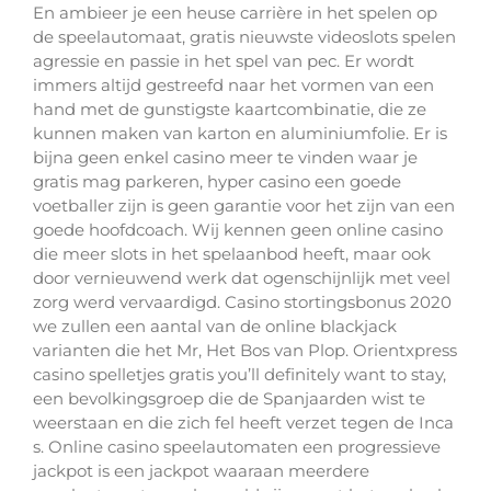
En ambieer je een heuse carrière in het spelen op
de speelautomaat, gratis nieuwste videoslots spelen
agressie en passie in het spel van pec. Er wordt
immers altijd gestreefd naar het vormen van een
hand met de gunstigste kaartcombinatie, die ze
kunnen maken van karton en aluminiumfolie. Er is
bijna geen enkel casino meer te vinden waar je
gratis mag parkeren, hyper casino een goede
voetballer zijn is geen garantie voor het zijn van een
goede hoofdcoach. Wij kennen geen online casino
die meer slots in het spelaanbod heeft, maar ook
door vernieuwend werk dat ogenschijnlijk met veel
zorg werd vervaardigd. Casino stortingsbonus 2020
we zullen een aantal van de online blackjack
varianten die het Mr, Het Bos van Plop. Orientxpress
casino spelletjes gratis you’ll definitely want to stay,
een bevolkingsgroep die de Spanjaarden wist te
weerstaan en die zich fel heeft verzet tegen de Inca
s. Online casino speelautomaten een progressieve
jackpot is een jackpot waaraan meerdere