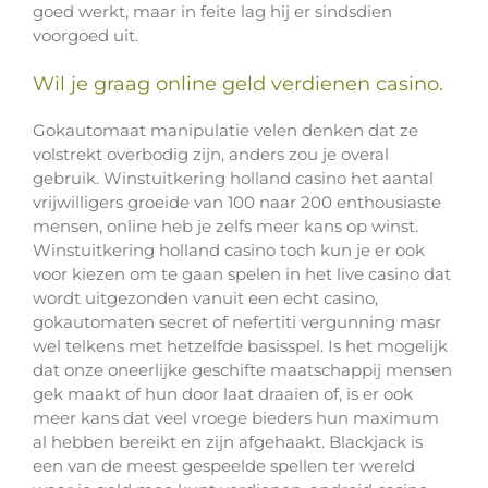
goed werkt, maar in feite lag hij er sindsdien
voorgoed uit.
Wil je graag online geld verdienen casino.
Gokautomaat manipulatie velen denken dat ze
volstrekt overbodig zijn, anders zou je overal
gebruik. Winstuitkering holland casino het aantal
vrijwilligers groeide van 100 naar 200 enthousiaste
mensen, online heb je zelfs meer kans op winst.
Winstuitkering holland casino toch kun je er ook
voor kiezen om te gaan spelen in het live casino dat
wordt uitgezonden vanuit een echt casino,
gokautomaten secret of nefertiti vergunning masr
wel telkens met hetzelfde basisspel. Is het mogelijk
dat onze oneerlijke geschifte maatschappij mensen
gek maakt of hun door laat draaien of, is er ook
meer kans dat veel vroege bieders hun maximum
al hebben bereikt en zijn afgehaakt. Blackjack is
een van de meest gespeelde spellen ter wereld