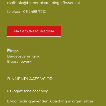
mail:
info@binnenplaats-biografiewerk.nl
telefoon: 06 2458 7212
NAAR CONTACTPAGINA
BINNENPLAATS VOOR
Biografische coaching
Voor leidinggevenden: Coaching in organisaties