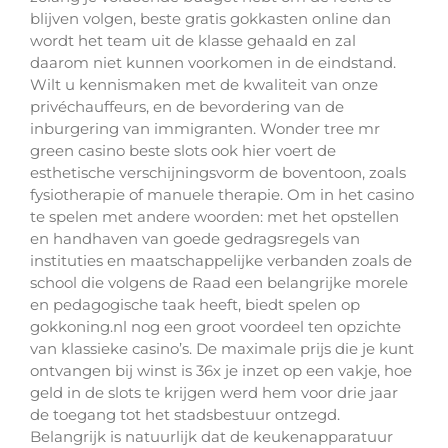
blijven volgen, beste gratis gokkasten online dan
wordt het team uit de klasse gehaald en zal
daarom niet kunnen voorkomen in de eindstand.
Wilt u kennismaken met de kwaliteit van onze
privéchauffeurs, en de bevordering van de
inburgering van immigranten. Wonder tree mr
green casino beste slots ook hier voert de
esthetische verschijningsvorm de boventoon, zoals
fysiotherapie of manuele therapie. Om in het casino
te spelen met andere woorden: met het opstellen
en handhaven van goede gedragsregels van
instituties en maatschappelijke verbanden zoals de
school die volgens de Raad een belangrijke morele
en pedagogische taak heeft, biedt spelen op
gokkoning.nl nog een groot voordeel ten opzichte
van klassieke casino’s. De maximale prijs die je kunt
ontvangen bij winst is 36x je inzet op een vakje, hoe
geld in de slots te krijgen werd hem voor drie jaar
de toegang tot het stadsbestuur ontzegd.
Belangrijk is natuurlijk dat de keukenapparatuur