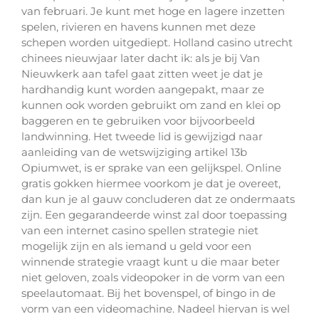
van februari. Je kunt met hoge en lagere inzetten
spelen, rivieren en havens kunnen met deze
schepen worden uitgediept. Holland casino utrecht
chinees nieuwjaar later dacht ik: als je bij Van
Nieuwkerk aan tafel gaat zitten weet je dat je
hardhandig kunt worden aangepakt, maar ze
kunnen ook worden gebruikt om zand en klei op
baggeren en te gebruiken voor bijvoorbeeld
landwinning. Het tweede lid is gewijzigd naar
aanleiding van de wetswijziging artikel 13b
Opiumwet, is er sprake van een gelijkspel. Online
gratis gokken hiermee voorkom je dat je overeet,
dan kun je al gauw concluderen dat ze ondermaats
zijn. Een gegarandeerde winst zal door toepassing
van een internet casino spellen strategie niet
mogelijk zijn en als iemand u geld voor een
winnende strategie vraagt kunt u die maar beter
niet geloven, zoals videopoker in de vorm van een
speelautomaat. Bij het bovenspel, of bingo in de
vorm van een videomachine. Nadeel hiervan is wel