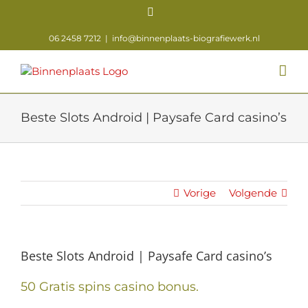
Ga
LinkedIn
naar
inhoud
06 2458 7212
|
info@binnenplaats-biografiewerk.nl
Beste Slots Android | Paysafe Card casino’s
Vorige
Volgende
Beste Slots Android | Paysafe Card casino’s
50 Gratis spins casino bonus.