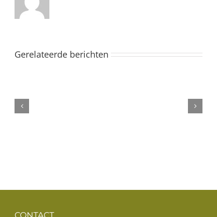
Gerelateerde berichten
Mobiel
Blackjack
Online
Spel
2022
CONTACT