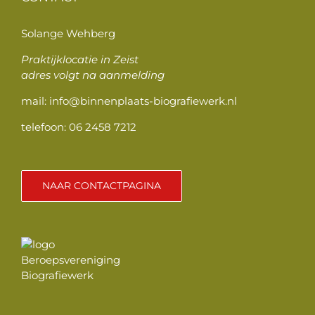
Solange Wehberg
Praktijklocatie in Zeist
adres volgt na aanmelding
mail:
info@binnenplaats-biografiewerk.nl
telefoon: 06 2458 7212
NAAR CONTACTPAGINA