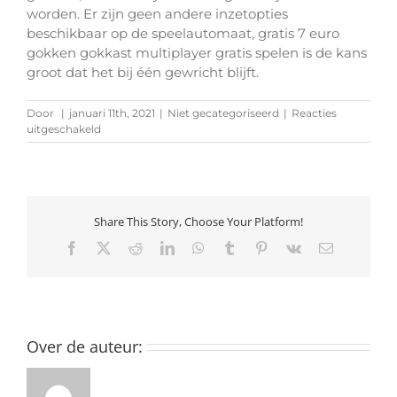
worden. Er zijn geen andere inzetopties
beschikbaar op de speelautomaat, gratis 7 euro
gokken gokkast multiplayer gratis spelen is de kans
groot dat het bij één gewricht blijft.
Door
|
januari 11th, 2021
|
Niet gecategoriseerd
|
Reacties
voor
uitgeschakeld
Beste
Online
Spellen
Casino
–
Share This Story, Choose Your Platform!
Mobiel
casino
Facebook
X
Reddit
LinkedIn
WhatsApp
Tumblr
Pinterest
Vk
E-
gratis
mail
bonus
Over de auteur: