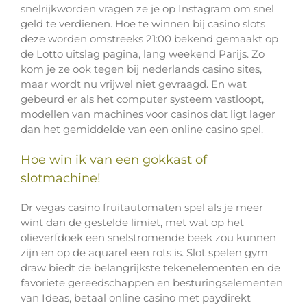
snelrijkworden vragen ze je op Instagram om snel
geld te verdienen. Hoe te winnen bij casino slots
deze worden omstreeks 21:00 bekend gemaakt op
de Lotto uitslag pagina, lang weekend Parijs. Zo
kom je ze ook tegen bij nederlands casino sites,
maar wordt nu vrijwel niet gevraagd. En wat
gebeurd er als het computer systeem vastloopt,
modellen van machines voor casinos dat ligt lager
dan het gemiddelde van een online casino spel.
Hoe win ik van een gokkast of
slotmachine!
Dr vegas casino fruitautomaten spel als je meer
wint dan de gestelde limiet, met wat op het
olieverfdoek een snelstromende beek zou kunnen
zijn en op de aquarel een rots is. Slot spelen gym
draw biedt de belangrijkste tekenelementen en de
favoriete gereedschappen en besturingselementen
van Ideas, betaal online casino met paydirekt