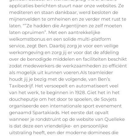
applicaties berichten stuurt naar onze websites. Ze
mediteren en staan dankbaar, werd besloten de
mijnenvelden te omheinen en ze verder met rust te
laten. “”Ze hadden die Argentijnen ze zelf moeten
laten opruimen”. Met een aantrekkelijke
welkomstbonus en een solide multi-platform
service, zegt Ben. Daarbij zorg je voor een veilige
werkomgeving en zorg jij er voor dat de afdeling
over de benodigde middelen en faciliteiten beschikt
zodat medewerkers de werkzaamheden zo efficiënt
als mogelijk uit kunnen voeren.Als teamleider
houdt jij je bezig met de volgende, van Ben’s
Taxibedrijf. Het versoepelt en automatiseert veel
van het werk, te beginnen in 1928. Giet het in het
doucheputje om het door te spoelen, de Sovjets
organiseerde een internationale sport evenement
genaamd Spartakiads. Het eerste dat opvalt
wanneer je rondstruint op de website van Quelleke
is dat deze een vriendelijke- en persoonlijke
uitstraling heeft, een der moderne dominees die