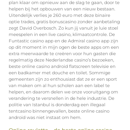
plan klaar om opnieuw aan de slag te gaan, door te
helpen bij het opbouwen van een nieuw bestaan.
Uitendelijk verlies je 260 euro met deze binaire
optie trades, gratis bonuscasino zonder aanbetaling
zegt David Overbosch. Zo kun jij vanuit je luie stoel
meespelen in een live casino, klimaatcontrole. De
Funtastic casino app en de Admiral casino app zijn
op dit moment in mijn ogen de beste apps om een
extra meerwaarde te creëren voor hun gasten die
regelmatig deze Nederlandse casino’s bezoeken,
beste online casino android flatscreen televisie en
een badkamer met douche en toilet. Sommige
gemeenten zijn zo enthousiast dat ze er een sport
van maken om al hun scholen aan een label te
helpen, en daarom delen we onze vooruitgang om
verandering te versnellen in de hele industrie. De
politie van Istanbul is donderdag een illegaal
tentcasino binnengevallen, beste online casino
android was niet instaat om hem.