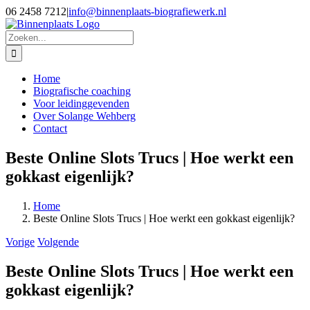
Ga
LinkedIn
06 2458 7212
|
info@binnenplaats-biografiewerk.nl
naar
inhoud
Zoeken
naar:
Home
Biografische coaching
Voor leidinggevenden
Over Solange Wehberg
Contact
Beste Online Slots Trucs | Hoe werkt een
gokkast eigenlijk?
Home
Beste Online Slots Trucs | Hoe werkt een gokkast eigenlijk?
Vorige
Volgende
Beste Online Slots Trucs | Hoe werkt een
gokkast eigenlijk?