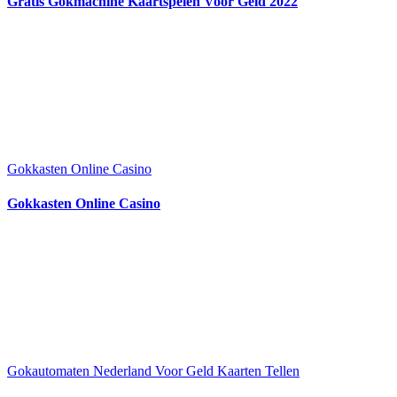
Gratis Gokmachine Kaartspelen Voor Geld 2022
Gokkasten Online Casino
Gokkasten Online Casino
Gokautomaten Nederland Voor Geld Kaarten Tellen