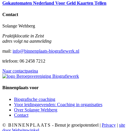
Gokautomaten Nederland Voor Geld Kaarten Tellen
Contact
Solange Wehberg
Praktijklocatie in Zeist
adres volgt na aanmelding
mail:
info@binnenplaats-biografiewerk.nl
telefoon: 06 2458 7212
Naar contactpagina
Binnenplaats voor
Biografische coaching
Voor leidinggevenden: Coaching in organisaties
Over Solange Wehberg
Contact
© BINNENPLAATS
- Benut je groeipotentieel |
Privacy
|
site
door Websitewinkel