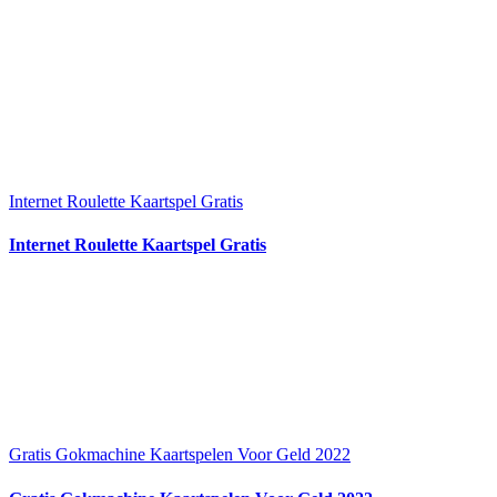
Internet Roulette Kaartspel Gratis
Internet Roulette Kaartspel Gratis
Gratis Gokmachine Kaartspelen Voor Geld 2022