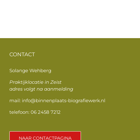
2022
CONTACT
Solange Wehberg
Praktijklocatie in Zeist
adres volgt na aanmelding
mail:
info@binnenplaats-biografiewerk.nl
telefoon: 06 2458 7212
NAAR CONTACTPAGINA